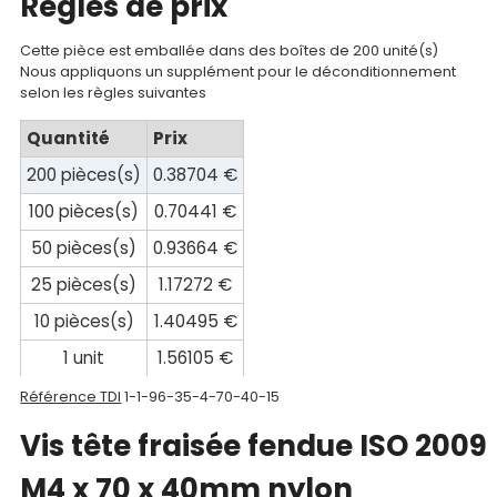
Regles de prix
compte
Cette pièce est emballée dans des boîtes de 200 unité(s)
Mon
Nous appliquons un supplément pour le déconditionnement
selon les règles suivantes
panier
Quantité
Prix
Contact
200 pièces(s)
0.38704 €
100 pièces(s)
0.70441 €
50 pièces(s)
0.93664 €
25 pièces(s)
1.17272 €
10 pièces(s)
1.40495 €
1 unit
1.56105 €
Référence TDI
1-1-96-35-4-70-40-15
Vis tête fraisée fendue ISO 2009
M4 x 70 x 40mm nylon