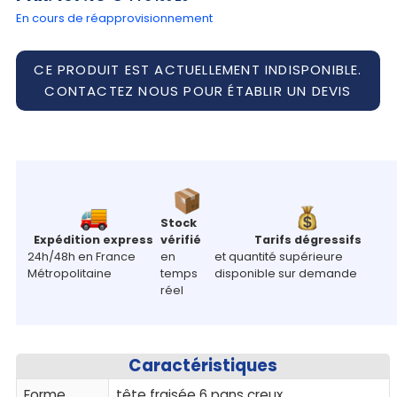
En cours de réapprovisionnement
CE PRODUIT EST ACTUELLEMENT INDISPONIBLE.
CONTACTEZ NOUS POUR ÉTABLIR UN DEVIS
Stock
Expédition express
vérifié
Tarifs dégressifs
24h/48h en France
en
et quantité supérieure
Métropolitaine
temps
disponible sur demande
réel
Caractéristiques
Forme
tête fraisée 6 pans creux