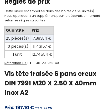
Regles de prix
Documentations
Cette pièce est emballée dans des boîtes de 25 unité(s)
Mon
Nous appliquons un supplément pour le déconditionnement
selon les règles suivantes
compte
Quantité
Prix
Mon
25 pièces(s)
7.88384 €
panier
10 pièces(s)
11.43157 €
Contact
1 unit
12.74554 €
Référence TDI
1-1-11-48-20-250-40-10
Vis tête fraisée 6 pans creux
DIN 7991 M20 X 2.50 X 40mm
Inox A2
Prix:
197.10 €
TTC les 25