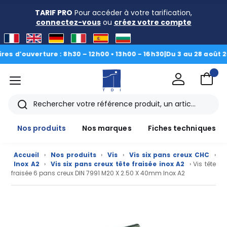
TARIF PRO
Pour accéder à votre tarification,
connectez-vous
ou
créez votre compte
ouverture : 8h30 – 12h00 • 13h00 - 16h30
|
Du 3 au 28 août 2026, 
menu
TDI
Rechercher
Nos produits
Nos marques
Fiches techniques
Accueil
›
Nos produits
›
Vis
›
Vis six pans creux CHC
›
Inox A2
›
Vis six pans creux tête fraisée inox A2
› Vis tête
fraisée 6 pans creux DIN 7991 M20 X 2.50 X 40mm Inox A2