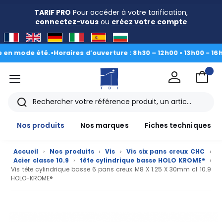
TARIF PRO
Pour accéder à votre tarification,
connectez-vous
ou
créez votre compte
ode été.
•
Horaires d’ouverture : 8h30 – 12h00 • 13h00 - 16h30
|
Du
menu
TDI
Rechercher
Nos produits
Nos marques
Fiches techniques
Accueil
›
Nos produits
›
Vis
›
Vis six pans creux CHC
›
Acier classe 10.9
›
tête cylindrique basse HOLO KROME®
›
Vis tête cylindrique basse 6 pans creux M8 X 1.25 X 30mm cl 10.9
HOLO-KROME®