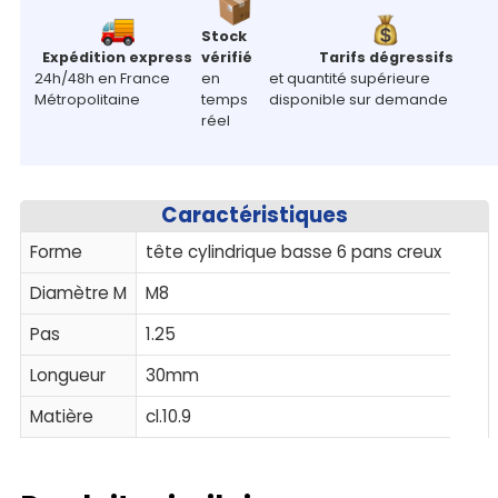
Stock
Expédition express
vérifié
Tarifs dégressifs
24h/48h en France
en
et quantité supérieure
Métropolitaine
temps
disponible sur demande
réel
Caractéristiques
Forme
tête cylindrique basse 6 pans creux
Diamètre M
M8
Pas
1.25
Longueur
30mm
Matière
cl.10.9