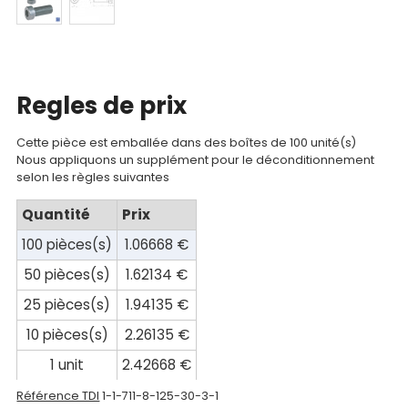
Mon
compte
Mon
panier
Regles de prix
Contact
Cette pièce est emballée dans des boîtes de 100 unité(s)
Nous appliquons un supplément pour le déconditionnement
selon les règles suivantes
Quantité
Prix
100 pièces(s)
1.06668 €
50 pièces(s)
1.62134 €
25 pièces(s)
1.94135 €
10 pièces(s)
2.26135 €
1 unit
2.42668 €
Référence TDI
1-1-711-8-125-30-3-1