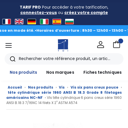
TARIF PRO
Pour accéder à votre tarification,
connectez-vous
ou
créez votre compte
en mode été.
•
Horaires d’ouverture : 8h30 – 12h00 • 13h00 - 16h30
menu
TDI
Rechercher
Nos produits
Nos marques
Fiches techniques
Accueil
›
Nos produits
›
Vis
›
Vis six pans creux pouce
›
tête cylindrique série 1960 ANSI B 18.3 Grade 8 filetages
américains NC-NF
› VIs tête cylindrique 6 pans creux série 1960
ANSI B.18.3 7/16NC 14 filets X 2" ASTM A574