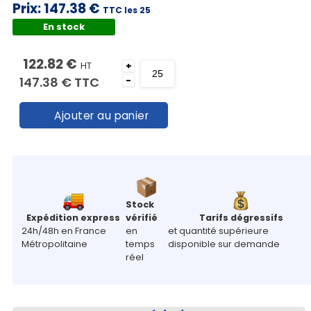
Prix:
147.38 €
TTC les 25
En stock
122.82 €
HT
+
147.38 €
TTC
-
Ajouter au panier
Stock
Expédition express
vérifié
Tarifs dégressifs
24h/48h en France
en
et quantité supérieure
Métropolitaine
temps
disponible sur demande
réel