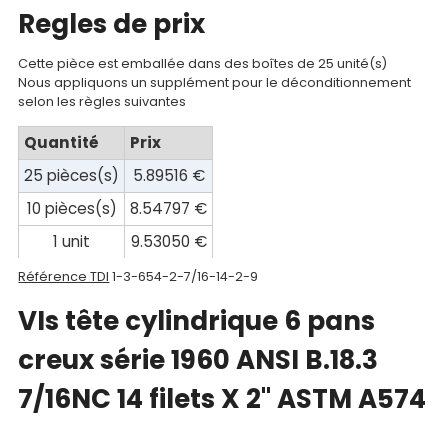
compte
Regles de prix
Mon
Cette pièce est emballée dans des boîtes de 25 unité(s)
Nous appliquons un supplément pour le déconditionnement
panier
selon les règles suivantes
Contact
Quantité
Prix
25 pièces(s)
5.89516 €
10 pièces(s)
8.54797 €
1 unit
9.53050 €
Référence TDI
1-3-654-2-7/16-14-2-9
VIs tête cylindrique 6 pans
creux série 1960 ANSI B.18.3
7/16NC 14 filets X 2" ASTM A574