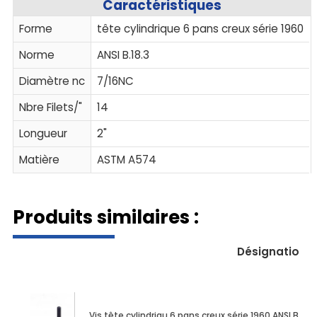
Caractéristiques
Forme
tête cylindrique 6 pans creux série 1960
Norme
ANSI B.18.3
Diamètre nc
7/16NC
Nbre Filets/"
14
Longueur
2"
Matière
ASTM A574
Produits similaires :
Désignation
Vis tête cylindriqu 6 pans creux série 1960 ANSI B.18.