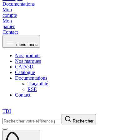
Documentations
Mon
compte
Mon
panier
Contact
menu
menu
Nos produits
Nos marques
CAD/3D
Catalogue
Documentations
Traçabilité
RSE
Contact
TDI
Rechercher