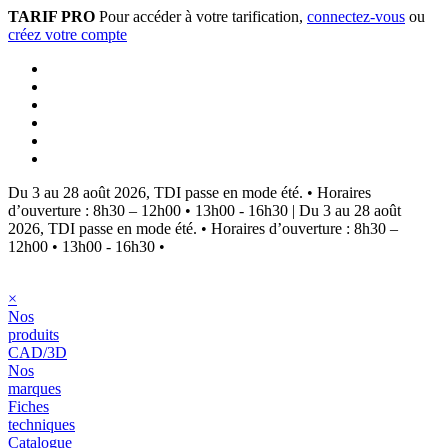
TARIF PRO
Pour accéder à votre tarification,
connectez-vous
ou
créez votre compte
Du 3 au 28 août 2026, TDI passe en mode été.
•
Horaires
d’ouverture : 8h30 – 12h00 • 13h00 - 16h30
|
Du 3 au 28 août
2026, TDI passe en mode été.
•
Horaires d’ouverture : 8h30 –
12h00 • 13h00 - 16h30
•
×
Nos
produits
CAD/3D
Nos
marques
Fiches
techniques
Catalogue