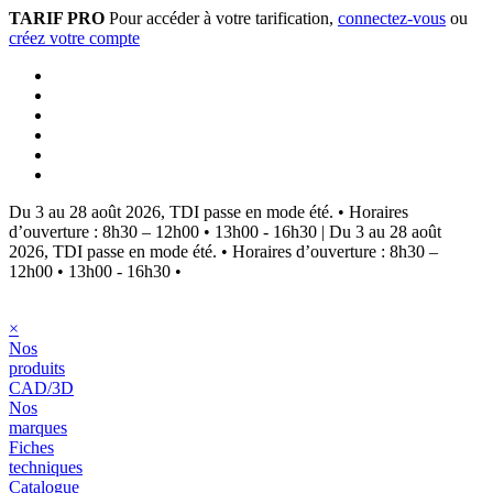
TARIF PRO
Pour accéder à votre tarification,
connectez-vous
ou
créez votre compte
Du 3 au 28 août 2026, TDI passe en mode été.
•
Horaires
d’ouverture : 8h30 – 12h00 • 13h00 - 16h30
|
Du 3 au 28 août
2026, TDI passe en mode été.
•
Horaires d’ouverture : 8h30 –
12h00 • 13h00 - 16h30
•
×
Nos
produits
CAD/3D
Nos
marques
Fiches
techniques
Catalogue