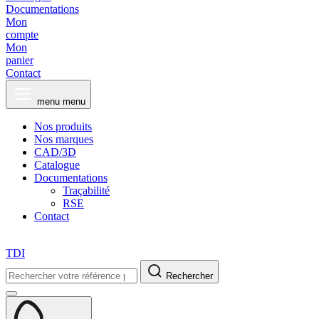
Documentations
Mon
compte
Mon
panier
Contact
menu
menu
Nos produits
Nos marques
CAD/3D
Catalogue
Documentations
Traçabilité
RSE
Contact
TDI
Rechercher