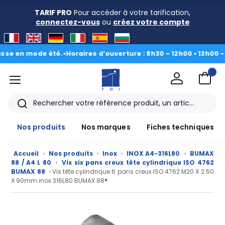
TARIF PRO
Pour accéder à votre tarification,
connectez-vous
ou
créez votre compte
en mode été.
•
Horaires d’ouverture : 8h30 – 12h00 • 13h00 - 16h3
menu
TDI
Rechercher
Nos produits
Nos marques
Fiches techniques
Accueil
›
Nos produits
›
Inox
›
INOX A4-316L80
›
BUMAX
88 / A4 L 80
›
Vis six pans creux tête cylindrique ISO 4762
BUMAX 88
› Vis tête cylindrique 6 pans creux ISO 4762 M20 X 2.50
X 90mm inox 316L80 BUMAX 88®