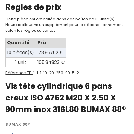
compte
Regles de prix
Mon
Cette pièce est emballée dans des boîtes de 10 unité(s)
Nous appliquons un supplément pour le déconditionnement
panier
selon les règles suivantes
Contact
Quantité
Prix
10 pièces(s)
78.96762 €
1 unit
105.94823 €
Référence TDI
1-1-1-19-20-250-90-5-2
Vis tête cylindrique 6 pans
creux ISO 4762 M20 X 2.50 X
90mm inox 316L80 BUMAX 88®
BUMAX 88®