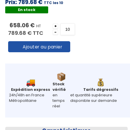
Prix:
789.68 €
TTC les 10
En stock
658.06 €
HT
+
789.68 €
TTC
-
Ajouter au panier
Stock
Expédition express
vérifié
Tarifs dégressifs
24h/48h en France
en
et quantité supérieure
Métropolitaine
temps
disponible sur demande
réel