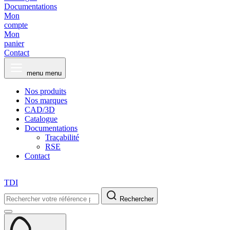
Documentations
Mon
compte
Mon
panier
Contact
menu
menu
Nos produits
Nos marques
CAD/3D
Catalogue
Documentations
Traçabilité
RSE
Contact
TDI
Rechercher