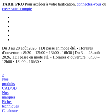
TARIF PRO
Pour accéder à votre tarification,
connectez-vous
ou
créez votre compte
Du 3 au 28 août 2026, TDI passe en mode été.
•
Horaires
d’ouverture : 8h30 – 12h00 • 13h00 - 16h30
|
Du 3 au 28 août
2026, TDI passe en mode été.
•
Horaires d’ouverture : 8h30 –
12h00 • 13h00 - 16h30
•
×
Nos
produits
CAD/3D
Nos
marques
Fiches
techniques
Catalogue