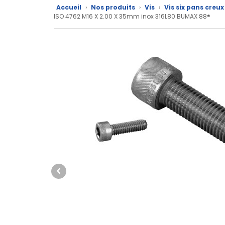
Nos
Accueil
›
Nos produits
›
Vis
›
Vis six pans creu
ISO 4762 M16 X 2.00 X 35mm inox 316L80 BUMAX 88®
marques
Fiches
techniques
Catalogue
Documentations
Mon
compte
Mon
panier
Contact