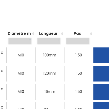
Diamètre m
Longueur
Pas
0 X
M10
100mm
1.50
0 X
M10
120mm
1.50
0 X
M10
16mm
1.50
0 X