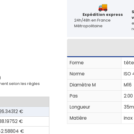
Expédition express
v
24h/48h en France
Métropolitaine
r
Forme
tête
Norme
ISO 
)
ent selon les règles
Diamètre M
M16
Pas
2.00
Longueur
35
26.34312 €
Matière
inox
38.19752 €
42.58804 €