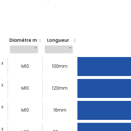
Diamètre m
Longueur
0 X
M10
100mm
0 X
M10
120mm
0 X
M10
16mm
0 X