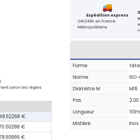
Expédition express
v
24h/48h en France
Métropolitaine
r
Forme
tête
Norme
ISO 
)
ent selon les règles
Diamètre M
M16
Pas
2.00
Longueur
110
48.62268 €
Matière
inox
70.50288 €
78.60666 €