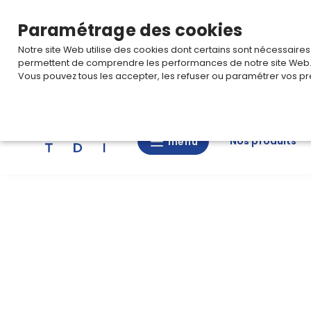
TARIF PRO
Pour accéder à votre tarification,
connectez-
Paramétrage des cookies
Notre site Web utilise des cookies dont certains sont nécessaire
permettent de comprendre les performances de notre site Web
Vous pouvez tous les accepter, les refuser ou paramétrer vos pr
Rechercher
Nos produits
menu
menu
Nos
produits
CAD/3D