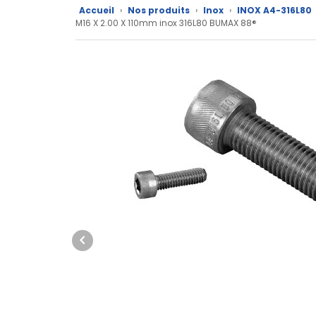
Nos
Accueil
›
Nos produits
›
Inox
›
INOX A4-316L80
M16 X 2.00 X 110mm inox 316L80 BUMAX 88®
marques
Fiches
techniques
Catalogue
Documentations
Mon
compte
Mon
panier
Contact