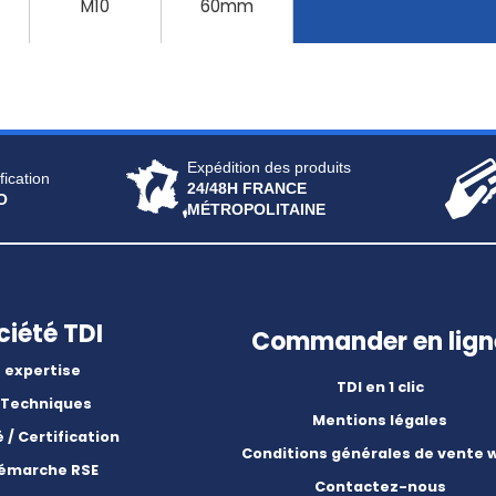
M10
60mm
Expédition des produits
fication
24/48H FRANCE
O
MÉTROPOLITAINE
ciété TDI
Commander en lign
 expertise
TDI en 1 clic
 Techniques
Mentions légales
é / Certification
Conditions générales de vente 
démarche RSE
Contactez-nous