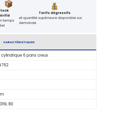
Stock
Tarifs dégressifs
érifié
et quantité supérieure disponible sur
en temps
demande
éel
CARACTÉRISTIQUES
 cylindrique 6 pans creux
4762
mm
 316L 80