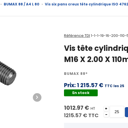
›
BUMAX 88 / A4 L 80
›
Vis six pans creux tête cylindrique ISO 47
Référence TDI
1-1-1-19-16-200-110-
Vis tête cylindr
M16 X 2.00 X 11
BUMAX 88®
Prix:
1 215.57 €
TTC les 25
En stock
1012.97 €
HT
+
1215.57 €
TTC
-