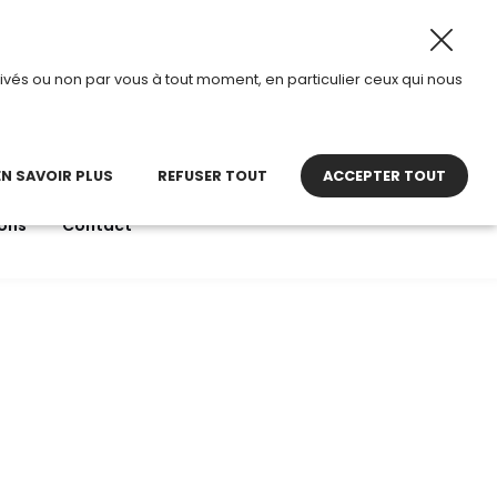
t 2026, TDI passe en mode été.
•
Horaires d’ouverture : 8
ivés ou non par vous à tout moment, en particulier ceux qui nous
22 27 30 27
contact@tdi.fr
pel non surtaxé
EN SAVOIR PLUS
REFUSER TOUT
ACCEPTER TOUT
ons
Contact