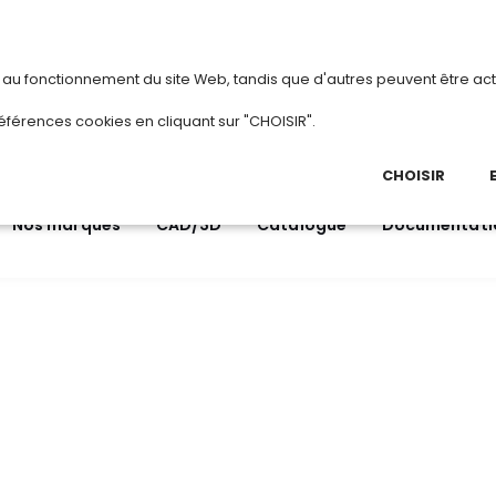
vous
ou
créez votre compte
Du 3 au 28 aoû
s au fonctionnement du site Web, tandis que d'autres peuvent être act
.
éférences cookies en cliquant sur "CHOISIR".
03 
Ap
CHOISIR
Nos marques
CAD/3D
Catalogue
Documentati