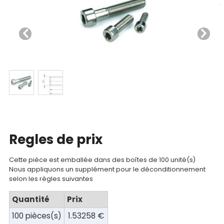
Nos
produits
CAD/3D
Nos
Regles de prix
marques
Cette pièce est emballée dans des boîtes de 100 unité(s)
Nous appliquons un supplément pour le déconditionnement
Fiches
selon les règles suivantes
techniques
Quantité
Prix
Catalogue
100 pièces(s)
1.53258 €