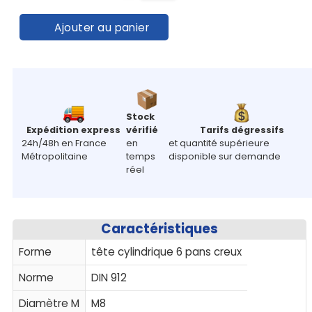
Ajouter au panier
Stock
Expédition express
vérifié
Tarifs dégressifs
24h/48h en France
en
et quantité supérieure
Métropolitaine
temps
disponible sur demande
réel
Caractéristiques
Forme
tête cylindrique 6 pans creux
Norme
DIN 912
Diamètre M
M8