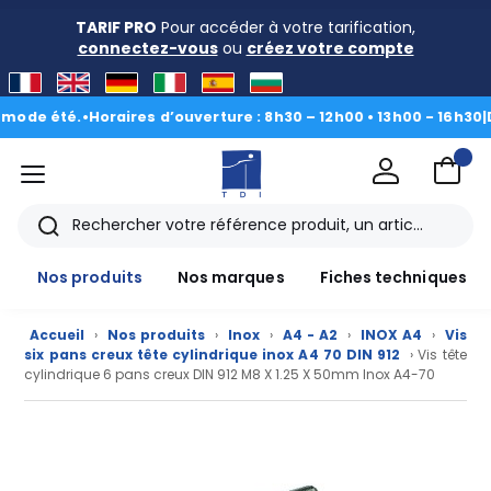
TARIF PRO
Pour accéder à votre tarification,
connectez-vous
ou
créez votre compte
 été.
•
Horaires d’ouverture : 8h30 – 12h00 • 13h00 - 16h30
|
Du 3 a
menu
TDI
Rechercher
Nos produits
Nos marques
Fiches techniques
Accueil
›
Nos produits
›
Inox
›
A4 - A2
›
INOX A4
›
Vis
six pans creux tête cylindrique inox A4 70 DIN 912
› Vis tête
cylindrique 6 pans creux DIN 912 M8 X 1.25 X 50mm Inox A4-70