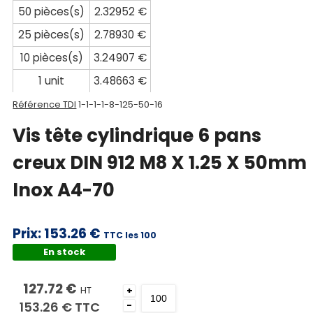
Documentations
50 pièces(s)
2.32952 €
25 pièces(s)
2.78930 €
Mon
compte
10 pièces(s)
3.24907 €
1 unit
3.48663 €
Mon
Référence TDI
1-1-1-1-8-125-50-16
panier
Vis tête cylindrique 6 pans
Contact
creux DIN 912 M8 X 1.25 X 50mm
Inox A4-70
Prix:
153.26 €
TTC les 100
En stock
127.72 €
HT
+
153.26 €
TTC
-