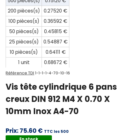
500 pièces(s)
0.15120 €
Documentations
200 pièces(s)
0.27520 €
Mon
100 pièces(s)
0.36592 €
compte
50 pièces(s)
0.45815 €
25 pièces(s)
0.54887 €
Mon
panier
10 pièces(s)
0.64111 €
1 unit
0.68672 €
Contact
Référence TDI
1-1-1-1-4-70-10-16
Vis tête cylindrique 6 pans
creux DIN 912 M4 X 0.70 X
10mm Inox A4-70
Prix:
75.60 €
TTC les 500
En stock