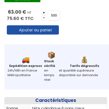
63.00 €
HT
+
75.60 €
TTC
-
Ajouter au panier
Stock
Expédition express
vérifié
Tarifs dégressifs
24h/48h en France
en
et quantité supérieure
Métropolitaine
temps
disponible sur demande
réel
Caractéristiques
Forme
tête cylindrique 6 pans creux