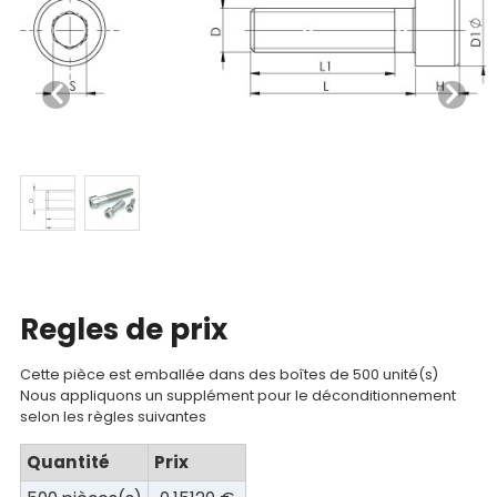
Nos
produits
CAD/3D
Nos
Regles de prix
marques
Cette pièce est emballée dans des boîtes de 500 unité(s)
Fiches
Nous appliquons un supplément pour le déconditionnement
selon les règles suivantes
techniques
Quantité
Prix
Catalogue