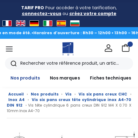
TARIF PRO
Pour accéder à votre tarification,
connectez-vous
ou
créez votre compte
ode été.
•
Horaires d’ouverture : 8h30 – 12h00 • 13h00 - 16h30
|
Du
menu
TDI
Rechercher
Nos produits
Nos marques
Fiches techniques
Accueil
›
Nos produits
›
Vis
›
Vis six pans creux CHC
›
Inox A4
›
Vis six pans creux tête cylindrique inox A4-70
DIN 912
› Vis tête cylindrique 6 pans creux DIN 912 M4 X 0.70 X
10mm Inox A4-70