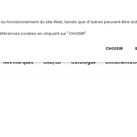
vous
ou
créez votre compte
Du 3 au 28 août 202
s au fonctionnement du site Web, tandis que d'autres peuvent être act
.
éférences cookies en cliquant sur "CHOISIR".
03 
Ap
CHOISIR
Nos marques
CAD/3D
Catalogue
Documentati