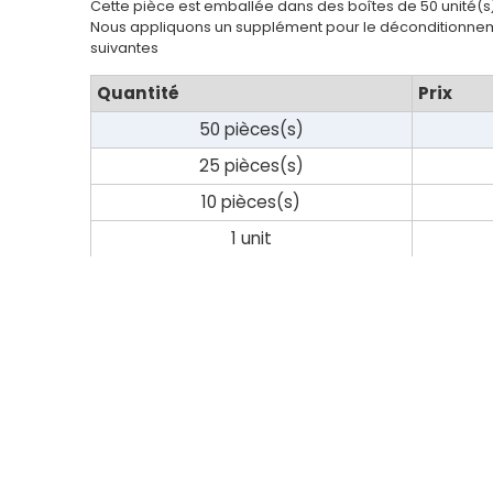
Cette pièce est emballée dans des boîtes de 50 unité(s
Contact
Nous appliquons un supplément pour le déconditionnem
suivantes
Quantité
Prix
50 pièces(s)
25 pièces(s)
10 pièces(s)
1 unit