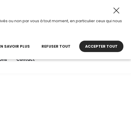
6, TDI passe en mode été.
•
Horaires d’ouverture : 8h30 
ivés ou non par vous à tout moment, en particulier ceux qui nous
22 27 30 27
contact@tdi.fr
pel non surtaxé
EN SAVOIR PLUS
REFUSER TOUT
ACCEPTER TOUT
ons
Contact