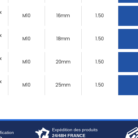
X
M10
16mm
1.50
X
M10
18mm
1.50
X
M10
20mm
1.50
X
M10
25mm
1.50
Expédition des produits
fication
24/48H FRANCE