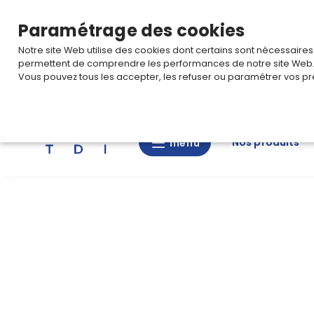
TARIF PRO
Pour accéder à votre tarification,
connectez-
Paramétrage des cookies
Notre site Web utilise des cookies dont certains sont nécessaire
permettent de comprendre les performances de notre site Web
Vous pouvez tous les accepter, les refuser ou paramétrer vos pr
Rechercher
Nos produits
menu
menu
Nos