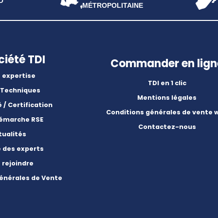
O
MÉTROPOLITAINE
ciété TDI
Commander en lign
 expertise
TDI en 1 clic
 Techniques
Mentions légales
é / Certification
Conditions générales de vente 
démarche RSE
Contactez-nous
tualités
e des experts
 rejoindre
énérales de Vente