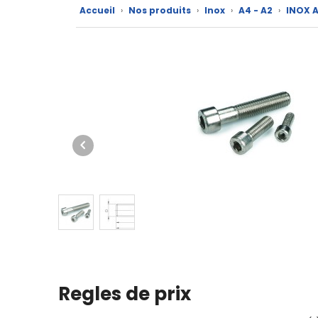
produits
Accueil
›
Nos produits
›
Inox
›
A4 - A2
›
INOX 
CAD/3D
Nos
marques
Fiches
techniques
Catalogue
Documentations
Mon
compte
Mon
Regles de prix
panier