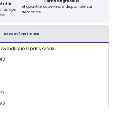
Tarifs dégressifs
érifié
et quantité supérieure disponible sur
en temps
demande
éel
CARACTÉRISTIQUES
 cylindrique 6 pans creux
912
mm
 A2