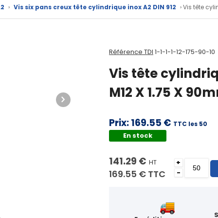
A2
›
Vis six pans creux tête cylindrique inox A2 DIN 912
› Vis tête cy
Référence TDI
1-1-1-1-12-175-90-10
Vis tête cylindri
M12 X 1.75 X 90
Prix:
169.55 €
TTC les 50
En stock
141.29 €
HT
+
169.55 €
TTC
-