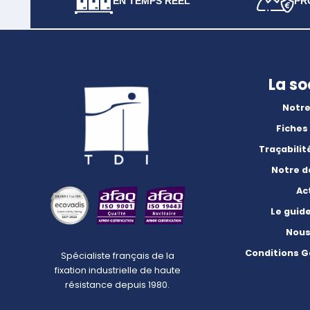
EN TEMPS RÉEL
PR
La so
Notre
Fiches
Traçabilit
Notre 
Ac
Le guid
Nous
Conditions G
Spécialiste français de la
fixation industrielle de haute
résistance depuis 1980.