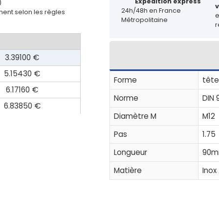
Expédition express
)
v
24h/48h en France
ent selon les règles
Métropolitaine
r
3.39100 €
5.15430 €
Forme
tête
6.17160 €
Norme
DIN 
6.83850 €
Diamètre M
M12
Pas
1.75
Longueur
90
Matière
Inox