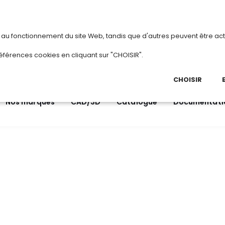
vous
ou
créez votre compte
Du 3 au 28 août 20
s au fonctionnement du site Web, tandis que d'autres peuvent être act
.
éférences cookies en cliquant sur "CHOISIR".
03 
Ap
CHOISIR
Nos marques
CAD/3D
Catalogue
Documentati