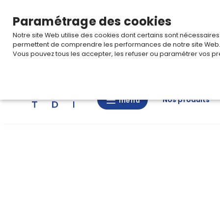
TARIF PRO
Pour accéder à votre tarification,
connectez-
Paramétrage des cookies
Notre site Web utilise des cookies dont certains sont nécessaire
permettent de comprendre les performances de notre site Web
Vous pouvez tous les accepter, les refuser ou paramétrer vos pr
Rechercher
Nos produits
menu
menu
Nos