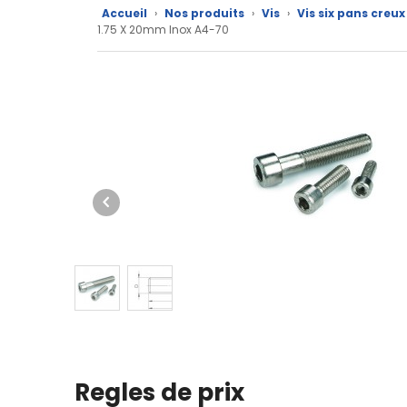
produits
Accueil
›
Nos produits
›
Vis
›
Vis six pans creu
1.75 X 20mm Inox A4-70
CAD/3D
Nos
marques
Fiches
techniques
Catalogue
Documentations
Mon
compte
Mon
panier
Regles de prix