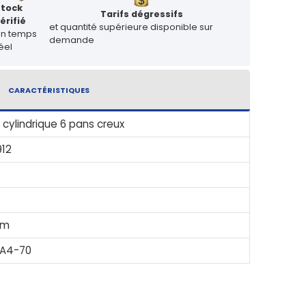
Stock
Tarifs dégressifs
érifié
et quantité supérieure disponible sur
en temps
demande
éel
CARACTÉRISTIQUES
 cylindrique 6 pans creux
912
mm
 A4-70