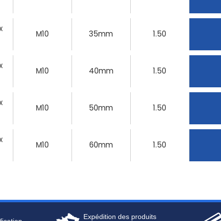
X
M10
35mm
1.50
X
M10
40mm
1.50
X
M10
50mm
1.50
X
M10
60mm
1.50
Expédition des produits