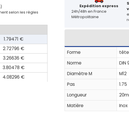
Expédition express
s)
v
24h/48h en France
ent selon les règles
Métropolitaine
r
1.79471 €
2.72796 €
Forme
tête
3.26636 €
Norme
DIN 
3.80478 €
Diamètre M
M12
4.08296 €
Pas
1.75
Longueur
20
Matière
Inox