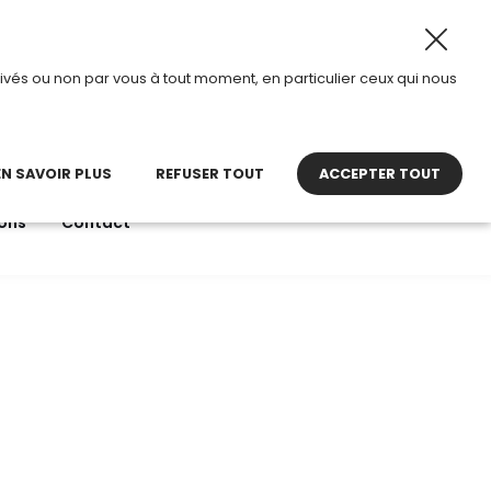
26, TDI passe en mode été.
•
Horaires d’ouverture : 8h30
ivés ou non par vous à tout moment, en particulier ceux qui nous
22 27 30 27
contact@tdi.fr
pel non surtaxé
EN SAVOIR PLUS
REFUSER TOUT
ACCEPTER TOUT
ons
Contact