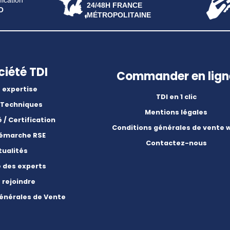
fication
24/48H FRANCE
O
MÉTROPOLITAINE
ciété TDI
Commander en lign
 expertise
TDI en 1 clic
 Techniques
Mentions légales
é / Certification
Conditions générales de vente 
démarche RSE
Contactez-nous
tualités
e des experts
 rejoindre
énérales de Vente