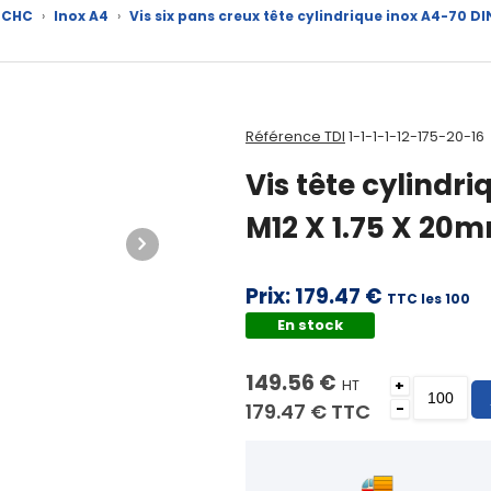
x CHC
›
Inox A4
›
Vis six pans creux tête cylindrique inox A4-70 DI
Référence TDI
1-1-1-1-12-175-20-16
Vis tête cylindri
M12 X 1.75 X 20
Prix:
179.47 €
TTC les 100
En stock
149.56 €
HT
+
179.47 €
TTC
-