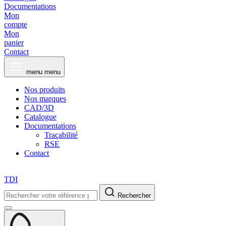
Documentations
Mon
compte
Mon
panier
Contact
menu
menu
Nos produits
Nos marques
CAD/3D
Catalogue
Documentations
Traçabilité
RSE
Contact
TDI
Rechercher