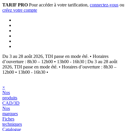
TARIF PRO
Pour accéder à votre tarification,
connectez-vous
ou
créez votre compte
Du 3 au 28 août 2026, TDI passe en mode été.
•
Horaires
d’ouverture : 8h30 – 12h00 • 13h00 - 16h30
|
Du 3 au 28 août
2026, TDI passe en mode été.
•
Horaires d’ouverture : 8h30 –
12h00 • 13h00 - 16h30
•
×
Nos
produits
CAD/3D
Nos
marques
Fiches
techniques
Catalogue