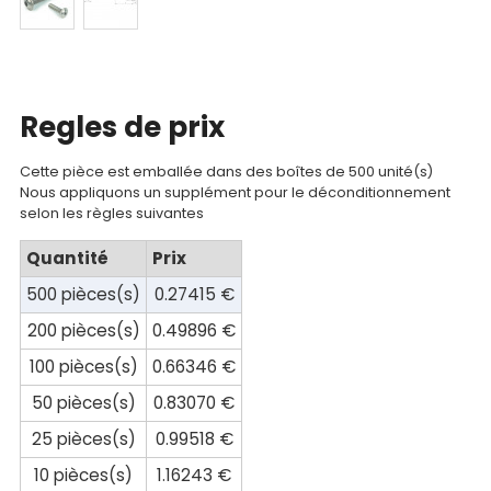
Catalogue
Documentations
Mon
Regles de prix
compte
Mon
Cette pièce est emballée dans des boîtes de 500 unité(s)
Nous appliquons un supplément pour le déconditionnement
panier
selon les règles suivantes
Contact
Quantité
Prix
500 pièces(s)
0.27415 €
200 pièces(s)
0.49896 €
100 pièces(s)
0.66346 €
50 pièces(s)
0.83070 €
25 pièces(s)
0.99518 €
10 pièces(s)
1.16243 €