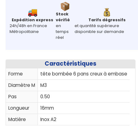
Stock
Expédition express
vérifié
Tarifs dégressifs
24h/48h en France
en
et quantité supérieure
Métropolitaine
temps
disponible sur demande
réel
Caractéristiques
Forme
tête bombée 6 pans creux à embase
Diamètre M
M3
Pas
0.50
Longueur
16mm
Matière
Inox A2