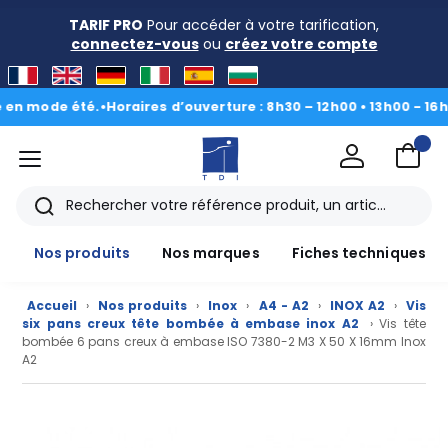
TARIF PRO
Pour accéder à votre tarification,
connectez-vous
ou
créez votre compte
ode été.
•
Horaires d’ouverture : 8h30 – 12h00 • 13h00 - 16h30
|
Du 
menu
TDI
Rechercher
Nos produits
Nos marques
Fiches techniques
Accueil
›
Nos produits
›
Inox
›
A4 - A2
›
INOX A2
›
Vis
six pans creux tête bombée à embase inox A2
› Vis tête
bombée 6 pans creux à embase ISO 7380-2 M3 X 50 X 16mm Inox
A2