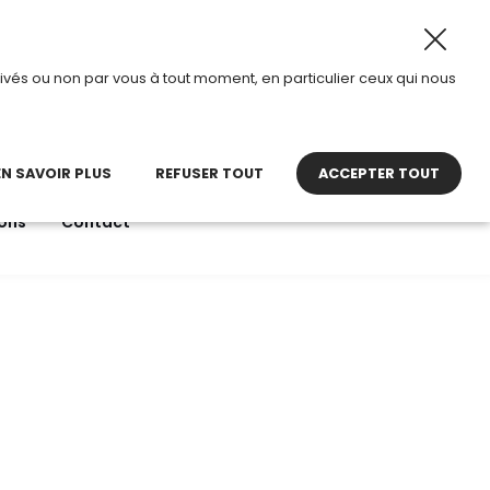
 2026, TDI passe en mode été.
•
Horaires d’ouverture : 8h
ivés ou non par vous à tout moment, en particulier ceux qui nous
22 27 30 27
contact@tdi.fr
pel non surtaxé
EN SAVOIR PLUS
REFUSER TOUT
ACCEPTER TOUT
ons
Contact