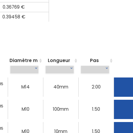
0.36769 €
0.39458 €
Diamètre m
Longueur
Pas
15
M14
40mm
2.00
15
M10
100mm
1.50
15
M10
10mm
1.50