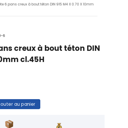
ête 6 pans creux à bout téton DIN 915 M4 X 0.70 X 10mm
0-6
pans creux à bout téton DIN
 10mm cl.45H
jouter au panier