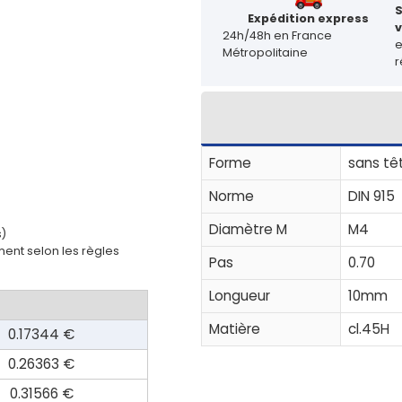
Expédition express
v
24h/48h en France
Métropolitaine
r
Forme
sans tê
Norme
DIN 915
Diamètre M
M4
s)
ent selon les règles
Pas
0.70
Longueur
10mm
Matière
cl.45H
0.17344 €
0.26363 €
0.31566 €