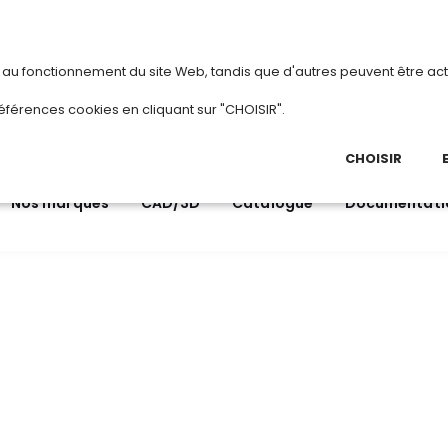
vous
ou
créez votre compte
Du 3 au 28 août
s au fonctionnement du site Web, tandis que d'autres peuvent être act
.
éférences cookies en cliquant sur "CHOISIR".
03 
Ap
CHOISIR
Nos marques
CAD/3D
Catalogue
Documentati