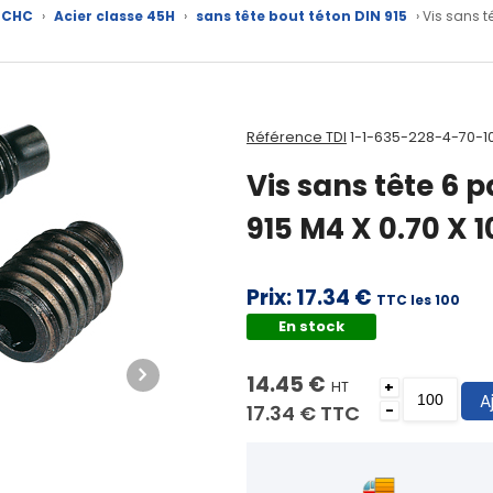
x CHC
›
Acier classe 45H
›
sans tête bout téton DIN 915
› Vis sans t
Référence TDI
1-1-635-228-4-70-1
Vis sans tête 6 
915 M4 X 0.70 X
Prix:
17.34 €
TTC les 100
En stock
14.45 €
HT
+
A
17.34 €
TTC
-