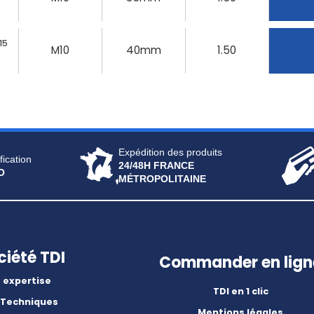
15
M10
40mm
1.50
Expédition des produits
fication
24/48H FRANCE
O
MÉTROPOLITAINE
ciété TDI
Commander en lign
 expertise
TDI en 1 clic
 Techniques
Mentions légales