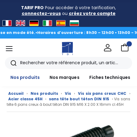
TARIF PRO
Pour accéder à votre tarification,
connectez-vous
ou
créez votre compte
n mode été.
•
Horaires d’ouverture : 8h30 – 12h00 • 13h00 - 16h30
|
menu
TDI
Rechercher
Nos produits
Nos marques
Fiches techniques
Accueil
›
Nos produits
›
Vis
›
Vis six pans creux CHC
›
Acier classe 45H
›
sans tête bout téton DIN 915
› Vis sans
tête 6 pans creux à bout téton DIN 915 M16 X 2.00 X 16mm cl.45H