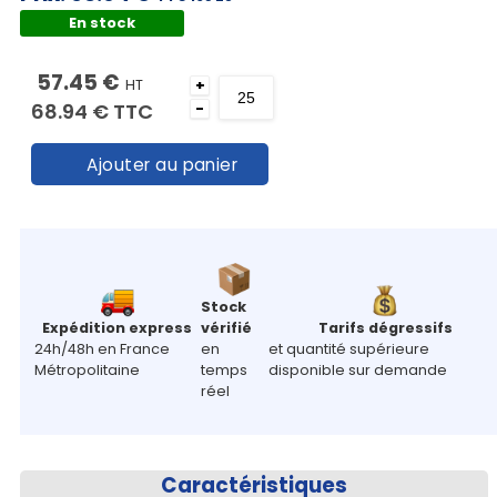
En stock
57.45 €
HT
+
68.94 €
TTC
-
Ajouter au panier
Stock
Expédition express
vérifié
Tarifs dégressifs
24h/48h en France
en
et quantité supérieure
Métropolitaine
temps
disponible sur demande
réel
Caractéristiques