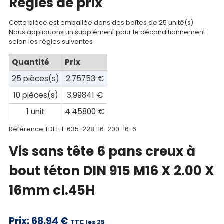
Regles de prix
compte
Cette pièce est emballée dans des boîtes de 25 unité(s)
Mon
Nous appliquons un supplément pour le déconditionnement
panier
selon les règles suivantes
Quantité
Prix
Contact
25 pièces(s)
2.75753 €
10 pièces(s)
3.99841 €
1 unit
4.45800 €
Référence TDI
1-1-635-228-16-200-16-6
Vis sans tête 6 pans creux à
bout téton DIN 915 M16 X 2.00 X
16mm cl.45H
Prix:
68.94 €
TTC les 25