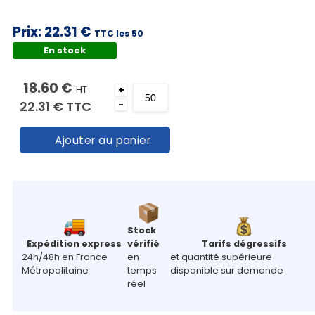
Prix:
22.31 €
TTC les 50
En stock
18.60 €
HT
+
22.31 €
TTC
-
Ajouter au panier
Stock
Expédition express
vérifié
Tarifs dégressifs
24h/48h en France
en
et quantité supérieure
Métropolitaine
temps
disponible sur demande
réel