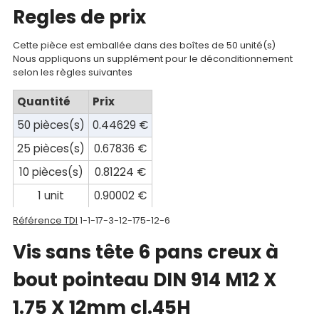
Regles de prix
compte
Mon
Cette pièce est emballée dans des boîtes de 50 unité(s)
Nous appliquons un supplément pour le déconditionnement
panier
selon les règles suivantes
Contact
Quantité
Prix
50 pièces(s)
0.44629 €
25 pièces(s)
0.67836 €
10 pièces(s)
0.81224 €
1 unit
0.90002 €
Référence TDI
1-1-17-3-12-175-12-6
Vis sans tête 6 pans creux à
bout pointeau DIN 914 M12 X
1.75 X 12mm cl.45H