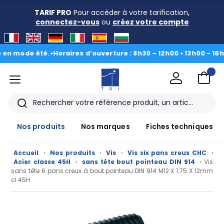
TARIF PRO
Pour accéder à votre tarification,
connectez-vous
ou
créez votre compte
mode été.
•
Horaires d’ouverture : 8h30 – 12h00 • 13h00 - 16h30
|
Du
menu
TDI
Rechercher
Nos produits
Nos marques
Fiches techniques
Accueil
›
Nos produits
›
Vis
›
Vis six pans creux CHC
›
Acier classe 45H
›
sans tête bout pointeau DIN 914
› Vis
sans tête 6 pans creux à bout pointeau DIN 914 M12 X 1.75 X 12mm
cl.45H