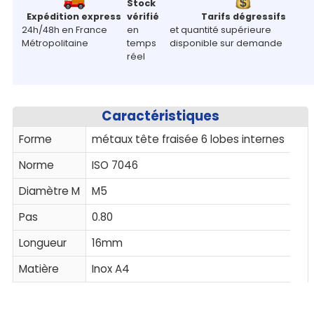
Stock
Expédition express
vérifié
Tarifs dégressifs
24h/48h en France
en
et quantité supérieure
Métropolitaine
temps
disponible sur demande
réel
Caractéristiques
Forme
métaux tête fraisée 6 lobes internes
Norme
ISO 7046
Diamètre M
M5
Pas
0.80
Longueur
16mm
Matière
Inox A4