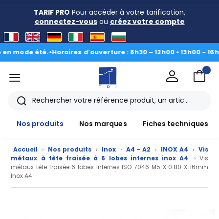
TARIF PRO
Pour accéder à votre tarification,
connectez-vous
ou
créez votre compte
ode été.
•
Horaires d’ouverture : 8h30 – 12h00 • 13h00 - 16h30
|
Du 
menu
TDI
Rechercher
Nos produits
Nos marques
Fiches techniques
Accueil
›
Nos produits
›
Inox
›
A4 - A2
›
INOX A4
›
Vis
métaux à tête fraisée à 6 lobes internes inox A4
› Vis
métaux tête fraisée 6 lobes internes ISO 7046 M5 X 0.80 X 16mm
Inox A4