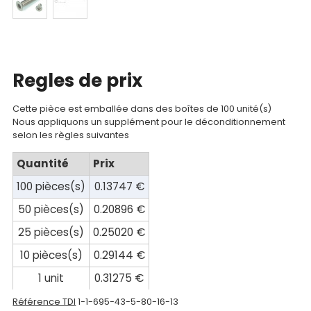
Documentations
Mon
Regles de prix
compte
Mon
Cette pièce est emballée dans des boîtes de 100 unité(s)
Nous appliquons un supplément pour le déconditionnement
panier
selon les règles suivantes
Contact
Quantité
Prix
100 pièces(s)
0.13747 €
50 pièces(s)
0.20896 €
25 pièces(s)
0.25020 €
10 pièces(s)
0.29144 €
1 unit
0.31275 €
Référence TDI
1-1-695-43-5-80-16-13