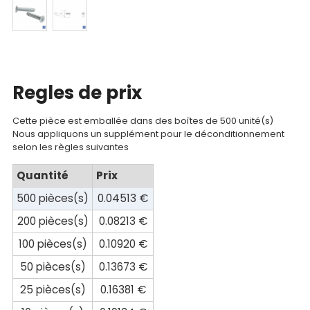
Catalogue
Documentations
Mon
Regles de prix
compte
Mon
Cette pièce est emballée dans des boîtes de 500 unité(s)
Nous appliquons un supplément pour le déconditionnement
panier
selon les règles suivantes
Contact
Quantité
Prix
500 pièces(s)
0.04513 €
200 pièces(s)
0.08213 €
100 pièces(s)
0.10920 €
50 pièces(s)
0.13673 €
25 pièces(s)
0.16381 €