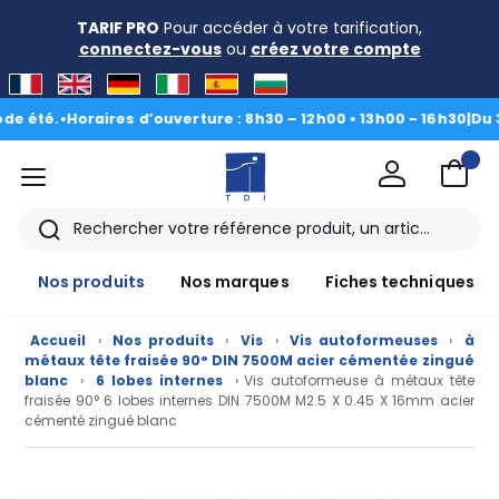
TARIF PRO
Pour accéder à votre tarification,
connectez-vous
ou
créez votre compte
.
•
Horaires d’ouverture : 8h30 – 12h00 • 13h00 - 16h30
|
Du 3 au 28
menu
TDI
Rechercher
Nos produits
Nos marques
Fiches techniques
Accueil
›
Nos produits
›
Vis
›
Vis autoformeuses
›
à
métaux tête fraisée 90° DIN 7500M acier cémentée zingué
blanc
›
6 lobes internes
› Vis autoformeuse à métaux tête
fraisée 90° 6 lobes internes DIN 7500M M2.5 X 0.45 X 16mm acier
cémenté zingué blanc