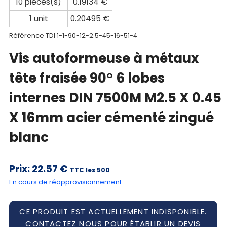
10 pièces(s)
0.19134 €
1 unit
0.20495 €
Référence TDI
1-1-90-12-2.5-45-16-51-4
Vis autoformeuse à métaux
tête fraisée 90° 6 lobes
internes DIN 7500M M2.5 X 0.45
X 16mm acier cémenté zingué
blanc
Prix:
22.57 €
TTC les 500
En cours de réapprovisionnement
CE PRODUIT EST ACTUELLEMENT INDISPONIBLE.
CONTACTEZ NOUS POUR ÉTABLIR UN DEVIS