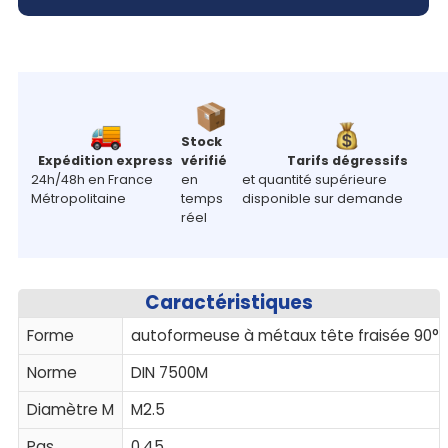
Stock
Expédition express
vérifié
Tarifs dégressifs
24h/48h en France
en
et quantité supérieure
Métropolitaine
temps
disponible sur demande
réel
Caractéristiques
Forme
autoformeuse à métaux tête fraisée 90° 6
Norme
DIN 7500M
Diamètre M
M2.5
Pas
0.45