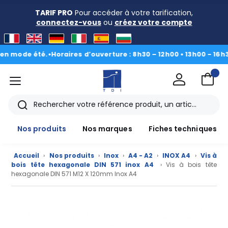
TARIF PRO
Pour accéder à votre tarification,
connectez-vous
ou
créez votre compte
de été.
•
Horaires d’ouverture : 8h30 – 12h00 • 13h00 - 16h30
|
Du 3
menu
TDI
Rechercher
Nos produits
Nos marques
Fiches techniques
Accueil
›
Nos produits
›
Inox
›
A4 - A2
›
INOX A4
›
Vis à
bois tête hexagonale DIN 571 inox A4
› Vis à bois tête
hexagonale DIN 571 M12 X 120mm Inox A4