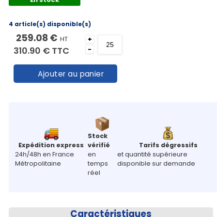
4 article(s) disponible(s)
259.08 €
HT
+
310.90 €
TTC
-
Ajouter au panier
Stock
Expédition express
vérifié
Tarifs dégressifs
24h/48h en France
en
et quantité supérieure
Métropolitaine
temps
disponible sur demande
réel
Caractéristiques