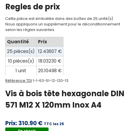
Regles de prix
Documentations
Mon
Cette pièce est emballée dans des boîtes de 25 unité(s)
Nous appliquons un supplément pour le déconditionnement
compte
selon les règles suivantes
Mon
Quantité
Prix
panier
25 pièces(s)
12.43607 €
Contact
10 pièces(s)
18.03230 €
1 unit
20.10498 €
Référence TDI
1-1-63-51-12-120-13
Vis à bois tête hexagonale DIN
571 M12 X 120mm Inox A4
Prix:
310.90 €
TTC les 25
En stock