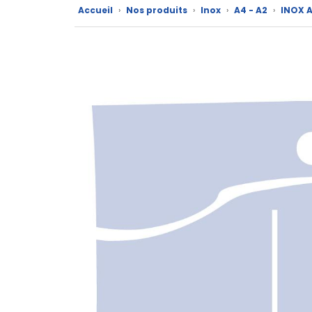
Accueil
›
Nos produits
›
Inox
›
A4 - A2
›
INOX 
CAD/3D
Nos
marques
Fiches
techniques
Catalogue
Documentations
Mon
compte
Mon
panier