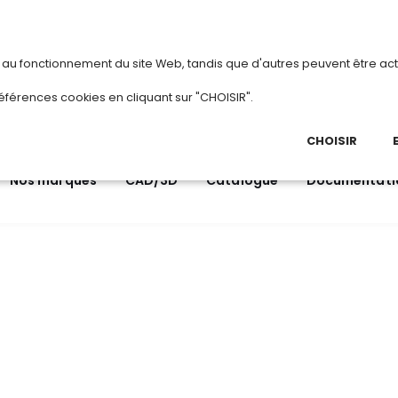
vous
ou
créez votre compte
Du 3 au 28 août 20
s au fonctionnement du site Web, tandis que d'autres peuvent être act
.
éférences cookies en cliquant sur "CHOISIR".
03 
Ap
CHOISIR
Nos marques
CAD/3D
Catalogue
Documentati