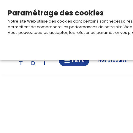
TARIF PRO
Pour accéder à votre tarification,
connectez-
Paramétrage des cookies
Notre site Web utilise des cookies dont certains sont nécessaire
permettent de comprendre les performances de notre site Web
Vous pouvez tous les accepter, les refuser ou paramétrer vos pr
Rechercher
Nos produits
menu
menu
Nos
produits