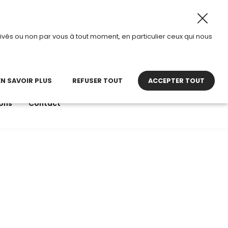
26, TDI passe en mode été.
•
Horaires d’ouverture : 8h30
ivés ou non par vous à tout moment, en particulier ceux qui nous
22 27 30 27
contact@tdi.fr
pel non surtaxé
EN SAVOIR PLUS
REFUSER TOUT
ACCEPTER TOUT
ons
Contact