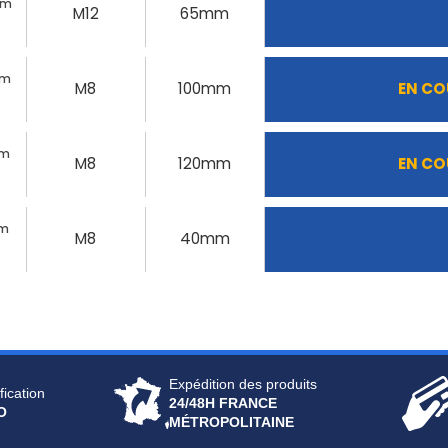
mm
M12
65mm
mm
M8
100mm
EN CO
mm
M8
120mm
EN CO
mm
M8
40mm
Expédition des produits
fication
24/48H FRANCE
O
MÉTROPOLITAINE