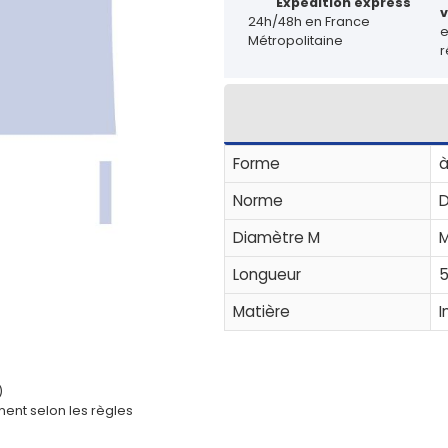
Expédition express
v
24h/48h en France
Métropolitaine
r
Forme
à
Norme
D
Diamètre M
M
Longueur
Matière
I
)
ent selon les règles