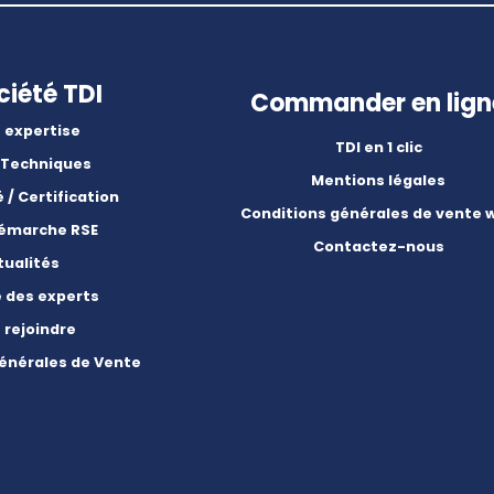
ciété TDI
Commander en lign
 expertise
TDI en 1 clic
 Techniques
Mentions légales
é / Certification
Conditions générales de vente 
démarche RSE
Contactez-nous
tualités
e des experts
 rejoindre
énérales de Vente