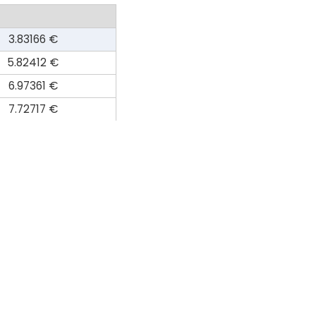
3.83166 €
5.82412 €
6.97361 €
7.72717 €