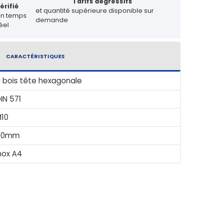
Tarifs dégressifs
érifié
et quantité supérieure disponible sur
en temps
demande
éel
CARACTÉRISTIQUES
 bois tête hexagonale
IN 571
10
50mm
nox A4