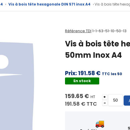
A4
›
Vis à bois tête hexagonale DIN 571 inox A4
› Vis à bois tête hex
Référence TDI
1-1-63-51-10-50-13
Vis à bois tête 
50mm Inox A4
Prix:
191.58 €
TTC les 50
En stock
159.65 €
HT
+
191.58 €
TTC
-