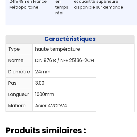
24h/48h en France
en
et quantité supérieure
Métropolitaine
temps
disponible sur demande
réel
Caractéristiques
Type
haute température
Norme
DIN 976 B / NFE 25136-2CH
Diamètre
24mm
Pas
3.00
Longueur
1000mm
Matière
Acier 42CDV4
Produits similaires :