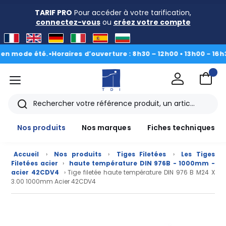
TARIF PRO
Pour accéder à votre tarification,
connectez-vous
ou
créez votre compte
 mode été.
•
Horaires d’ouverture : 8h30 – 12h00 • 13h00 - 16h30
|
D
menu
TDI
Rechercher
Nos produits
Nos marques
Fiches techniques
Accueil
›
Nos produits
›
Tiges Filetées
›
Les Tiges
Filetées acier
›
haute température DIN 976B - 1000mm -
acier 42CDV4
› Tige filetée haute température DIN 976 B M24 X
3.00 1000mm Acier 42CDV4