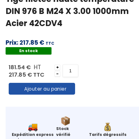
Mon
DIN 976 B M24 X 3.00 1000mm
panier
Acier 42CDV4
Contact
Prix:
217.85 €
TTC
En stock
HT
181.54 €
+
217.85 €
TTC
-
Ajouter au panier
Stock
Expédition express
vérifié
Tarifs dégressifs