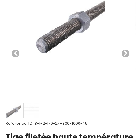
Nos
produits
CAD/3D
Nos
marques
Fiches
techniques
Catalogue
Documentations
Mon
Référence TDI
3-1-2-170-24-300-1000-45
compte
Tige filetée haute température