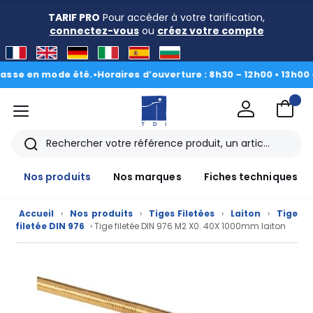
TARIF PRO
Pour accéder à votre tarification,
connectez-vous
ou
créez votre compte
e en mode été.
•
Horaires d’ouverture : 8h30 – 12h00 • 13h00 - 16
menu
TDI
Rechercher
Nos produits
Nos marques
Fiches techniques
Accueil
›
Nos produits
›
Tiges Filetées
›
Laiton
›
Tige
filetée DIN 976
› Tige filetée DIN 976 M2 X0. 40X 1000mm laiton