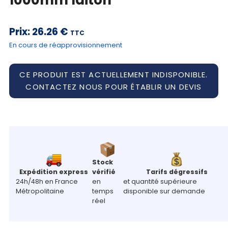
panier
Prix:
26.26 €
Contact
TTC
En cours de réapprovisionnement
CE PRODUIT EST ACTUELLEMENT INDISPONIBLE.
CONTACTEZ NOUS POUR ÉTABLIR UN DEVIS
Stock
Expédition express
vérifié
Tarifs dégressifs
24h/48h en France
en
et quantité supérieure
Métropolitaine
temps
disponible sur demande
réel