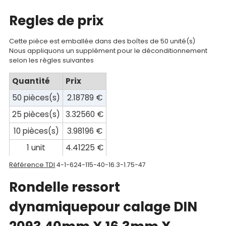
Documentations
Regles de prix
Mon
compte
Cette pièce est emballée dans des boîtes de 50 unité(s)
Nous appliquons un supplément pour le déconditionnement
selon les règles suivantes
Mon
panier
Quantité
Prix
50 pièces(s)
2.18789 €
Contact
25 pièces(s)
3.32560 €
10 pièces(s)
3.98196 €
1 unit
4.41225 €
Référence TDI
4-1-624-115-40-16.3-1.75-47
Rondelle ressort
dynamiquepour calage DIN