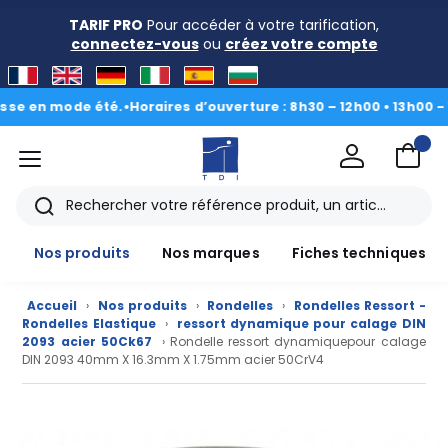
TARIF PRO
Pour accéder à votre tarification,
connectez-vous
ou
créez votre compte
 mode été.
•
Horaires d’ouverture : 8h30 – 12h00 • 13h00 - 16h30
|
D
menu
TDI
Rechercher
Nos produits
Nos marques
Fiches techniques
Accueil
›
Nos produits
›
Rondelles
›
Rondelles Ressort -
Rondelles Elastique
›
ressort dynamique pour calage DIN
2093 acier 50Ck67
› Rondelle ressort dynamiquepour calage
DIN 2093 40mm X 16.3mm X 1.75mm acier 50CrV4