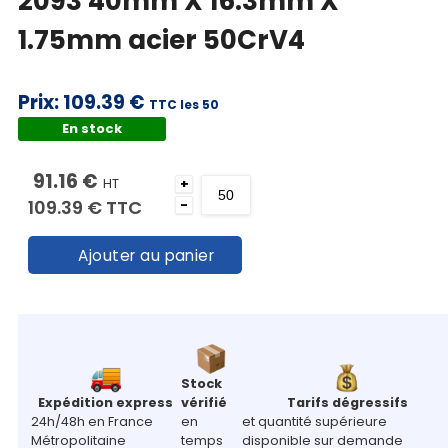
2093 40mm X 16.3mm X
1.75mm acier 50CrV4
Prix:
109.39 €
TTC les 50
En stock
91.16 €
HT
+
109.39 €
TTC
-
Ajouter au panier
Stock
Expédition express
vérifié
Tarifs dégressifs
24h/48h en France
en
et quantité supérieure
Métropolitaine
temps
disponible sur demande