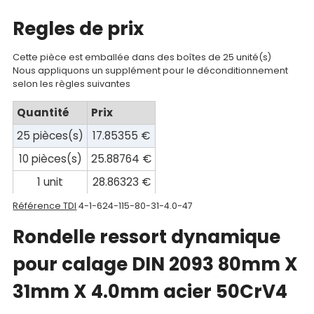
Documentations
Regles de prix
Mon
compte
Cette pièce est emballée dans des boîtes de 25 unité(s)
Nous appliquons un supplément pour le déconditionnement
Mon
selon les règles suivantes
panier
Quantité
Prix
Contact
25 pièces(s)
17.85355 €
10 pièces(s)
25.88764 €
1 unit
28.86323 €
Référence TDI
4-1-624-115-80-31-4.0-47
Rondelle ressort dynamique
pour calage DIN 2093 80mm X
31mm X 4.0mm acier 50CrV4