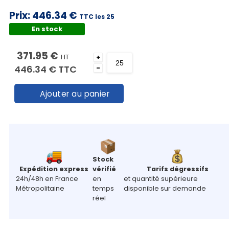
Prix:
446.34 €
TTC les 25
En stock
371.95 €
HT
+
446.34 €
TTC
-
Ajouter au panier
Stock
Expédition express
vérifié
Tarifs dégressifs
24h/48h en France
en
et quantité supérieure
Métropolitaine
temps
disponible sur demande
réel