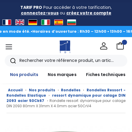
TARIF PRO
Pour accéder à votre tarification,
connectez-vous
ou
créez votre compte
ode été.
•
Horaires d’ouverture : 8h30 – 12h00 • 13h00 - 16h30
|
Du 
menu
TDI
Rechercher
Nos produits
Nos marques
Fiches techniques
Accueil
›
Nos produits
›
Rondelles
›
Rondelles Ressort -
Rondelles Elastique
›
ressort dynamique pour calage DIN
2093 acier 50Ck67
› Rondelle ressort dynamique pour calage
DIN 2093 80mm X 31mm X 4.0mm acier 50CrV4