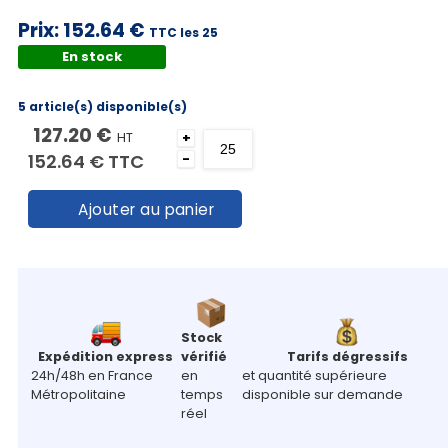
Prix:
152.64 €
TTC les 25
En stock
5 article(s) disponible(s)
127.20 €
HT
+
152.64 €
TTC
-
Ajouter au panier
Stock
Expédition express
vérifié
Tarifs dégressifs
24h/48h en France
en
et quantité supérieure
Métropolitaine
temps
disponible sur demande
réel