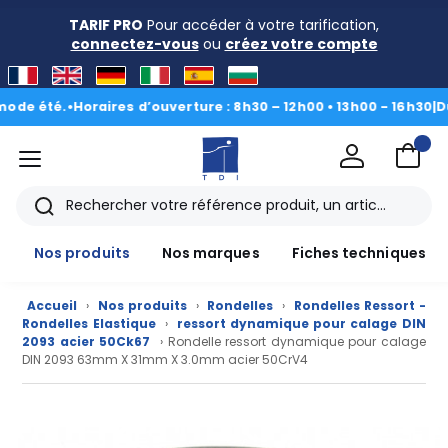
TARIF PRO
Pour accéder à votre tarification,
connectez-vous
ou
créez votre compte
é.
•
Horaires d’ouverture : 8h30 – 12h00 • 13h00 - 16h30
|
Du 3 au 2
menu
TDI
Rechercher
Nos produits
Nos marques
Fiches techniques
Accueil
›
Nos produits
›
Rondelles
›
Rondelles Ressort -
Rondelles Elastique
›
ressort dynamique pour calage DIN
2093 acier 50Ck67
› Rondelle ressort dynamique pour calage
DIN 2093 63mm X 31mm X 3.0mm acier 50CrV4