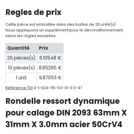
Documentations
Regles de prix
Mon
compte
Cette pièce est emballée dans des boîtes de 25 unité(s)
Nous appliquons un supplément pour le déconditionnement
Mon
selon les règles suivantes
panier
Quantité
Prix
Contact
25 pièces(s)
6.10548 €
10 pièces(s)
8.85295 €
1 unit
9.87053 €
Référence TDI
4-1-624-115-63-31-3.0-47
Rondelle ressort dynamique
pour calage DIN 2093 63mm X
31mm X 3.0mm acier 50CrV4