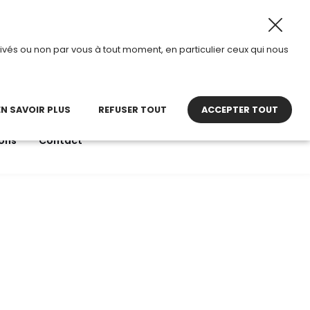
2026, TDI passe en mode été.
•
Horaires d’ouverture : 8h3
ivés ou non par vous à tout moment, en particulier ceux qui nous
22 27 30 27
contact@tdi.fr
pel non surtaxé
EN SAVOIR PLUS
REFUSER TOUT
ACCEPTER TOUT
ons
Contact