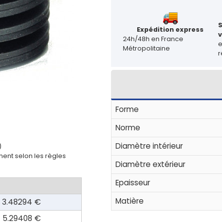
Expédition express
v
24h/48h en France
Métropolitaine
r
Forme
Norme
Diamètre intérieur
)
ent selon les règles
Diamètre extérieur
Epaisseur
Matière
3.48294 €
5.29408 €