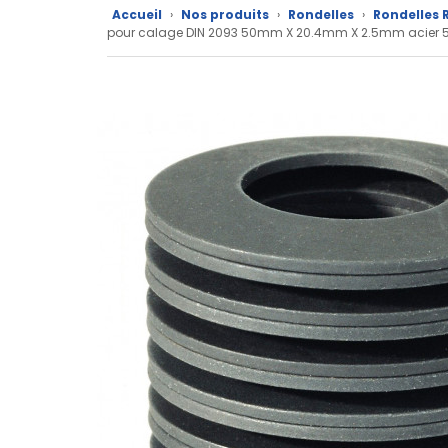
Accueil
›
Nos produits
›
Rondelles
›
Rondelles R
CAD/3D
pour calage DIN 2093 50mm X 20.4mm X 2.5mm acier 
Nos
marques
Fiches
techniques
Catalogue
Documentations
Mon
compte
Mon
panier
Contact