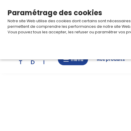
TARIF PRO
Pour accéder à votre tarification,
connectez-
Paramétrage des cookies
Notre site Web utilise des cookies dont certains sont nécessaire
permettent de comprendre les performances de notre site Web
Vous pouvez tous les accepter, les refuser ou paramétrer vos pr
Rechercher
Nos produits
menu
menu
Nos
produits