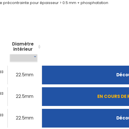
 de précontrainte pour épaisseur > 0.5 mm + phosphatation
Diamètre
intérieur
93
22.5mm
Décou
93
22.5mm
EN COURS DE
93
22.5mm
Décou