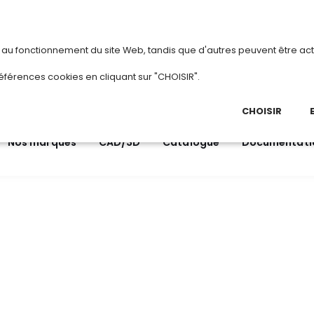
vous
ou
créez votre compte
Du 3 au 28 août 
s au fonctionnement du site Web, tandis que d'autres peuvent être act
.
éférences cookies en cliquant sur "CHOISIR".
03 
Ap
CHOISIR
Nos marques
CAD/3D
Catalogue
Documentati