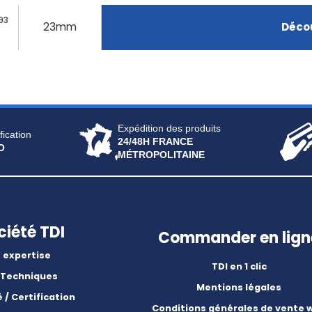
93
23mm
Décou
Expédition des produits
fication
24/48H FRANCE
O
MÉTROPOLITAINE
ciété TDI
Commander en lign
 expertise
TDI en 1 clic
 Techniques
Mentions légales
é / Certification
Conditions générales de vente 