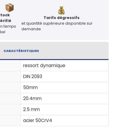
Stock
Tarifs dégressifs
érifié
et quantité supérieure disponible sur
en temps
demande
éel
CARACTÉRISTIQUES
ressort dynamique
DIN 2093
50mm
20.4mm
2.5 mm
acier 50CrV4