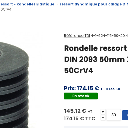
essort - Rondelles Elastique
›
ressort dynamique pour calage DI
50CrV4
Référence TDI
4-1-624-115-50-20.
Rondelle ressor
DIN 2093 50mm 
50CrV4
Prix:
174.15 €
TTC les 50
En stock
145.12 €
HT
+
174.15 €
TTC
-