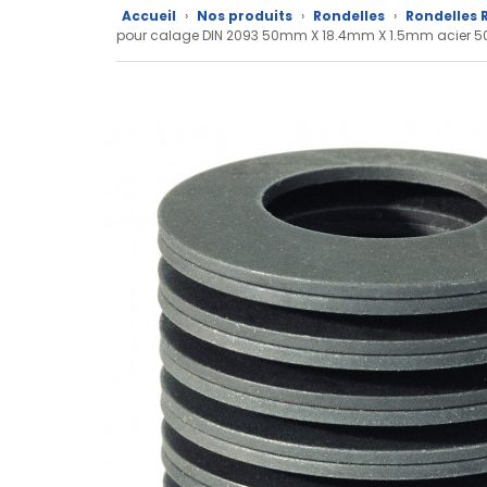
Accueil
›
Nos produits
›
Rondelles
›
Rondelles R
CAD/3D
pour calage DIN 2093 50mm X 18.4mm X 1.5mm acier 5
Nos
marques
Fiches
techniques
Catalogue
Documentations
Mon
compte
Mon
panier
Contact