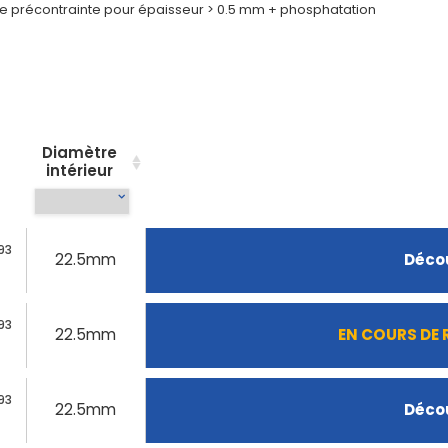
 de précontrainte pour épaisseur > 0.5 mm + phosphatation
Diamètre
intérieur
93
22.5mm
Décou
93
22.5mm
EN COURS DE
93
22.5mm
Décou