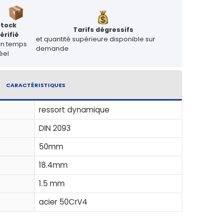
Stock
Tarifs dégressifs
érifié
et quantité supérieure disponible sur
en temps
demande
éel
CARACTÉRISTIQUES
ressort dynamique
DIN 2093
50mm
18.4mm
1.5 mm
acier 50CrV4