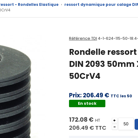
essort - Rondelles Elastique
›
ressort dynamique pour calage DI
0CrV4
Référence TDI
4-1-624-115-50-18.4
Rondelle ressor
DIN 2093 50mm 
50CrV4
Prix:
206.49 €
TTC les 50
En stock
172.08 €
HT
+
206.49 €
TTC
-