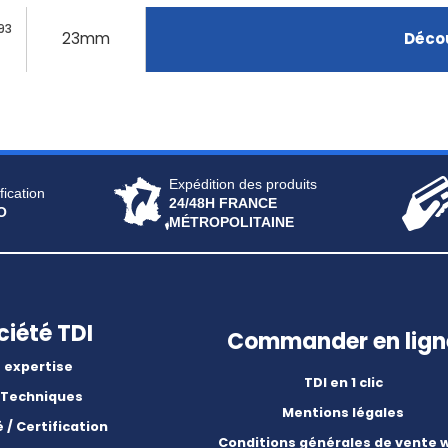
93
23mm
Décou
Expédition des produits
fication
24/48H FRANCE
O
MÉTROPOLITAINE
ciété TDI
Commander en lign
 expertise
TDI en 1 clic
 Techniques
Mentions légales
é / Certification
Conditions générales de vente 