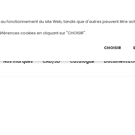
vous
ou
créez votre compte
Du 3 au 28 août 202
s au fonctionnement du site Web, tandis que d'autres peuvent être act
.
éférences cookies en cliquant sur "CHOISIR".
03 
Ap
CHOISIR
Nos marques
CAD/3D
Catalogue
Documentati