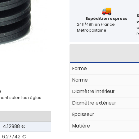
Expédition express
v
24h/48h en France
Métropolitaine
r
Forme
Norme
Diamètre intérieur
)
ent selon les règles
Diamètre extérieur
Epaisseur
Matière
4.12988 €
6.27742 €