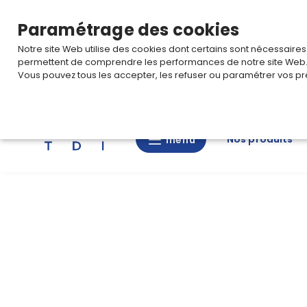
TARIF PRO
Pour accéder à votre tarification,
connectez-
Paramétrage des cookies
Notre site Web utilise des cookies dont certains sont nécessaire
permettent de comprendre les performances de notre site Web
Vous pouvez tous les accepter, les refuser ou paramétrer vos pr
Rechercher
Nos produits
menu
menu
Nos
produits