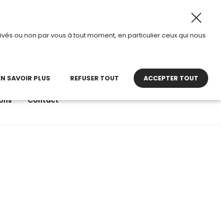
6, TDI passe en mode été.
•
Horaires d’ouverture : 8h30 
ivés ou non par vous à tout moment, en particulier ceux qui nous
22 27 30 27
contact@tdi.fr
pel non surtaxé
EN SAVOIR PLUS
REFUSER TOUT
ACCEPTER TOUT
ons
Contact