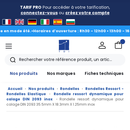
TARIF PRO
Pour accéder à votre tarification,
connectez-vous
ou
créez votre compte
 mode été.
•
Horaires d’ouverture : 8h30 – 12h00 • 13h00 - 16h30
|
D
menu
TDI
Rechercher
Nos produits
Nos marques
Fiches techniques
Accueil
›
Nos produits
›
Rondelles
›
Rondelles Ressort -
Rondelles Elastique
›
Rondelle ressort dynamique pour
calage DIN 2093 inox
› Rondelle ressort dynamique pour
calage DIN 2093 35.5mm X 18.3mm X 1.25mm inox