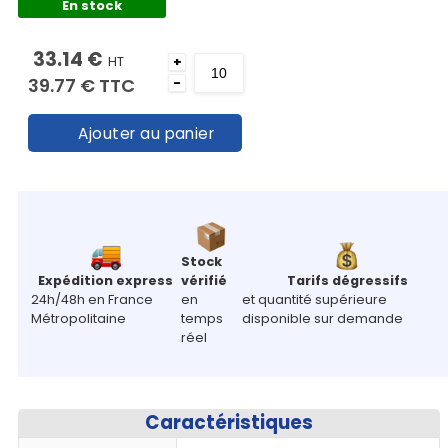
En stock
33.14 €
HT
+
39.77 €
TTC
-
Ajouter au panier
Stock
Expédition express
vérifié
Tarifs dégressifs
24h/48h en France
en
et quantité supérieure
Métropolitaine
temps
disponible sur demande
réel
Caractéristiques