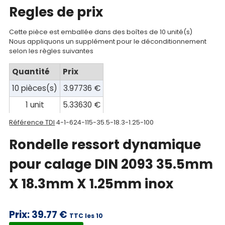
compte
Regles de prix
Mon
Cette pièce est emballée dans des boîtes de 10 unité(s)
panier
Nous appliquons un supplément pour le déconditionnement
selon les règles suivantes
Contact
Quantité
Prix
10 pièces(s)
3.97736 €
1 unit
5.33630 €
Référence TDI
4-1-624-115-35.5-18.3-1.25-100
Rondelle ressort dynamique
pour calage DIN 2093 35.5mm
X 18.3mm X 1.25mm inox
Prix:
39.77 €
TTC les 10