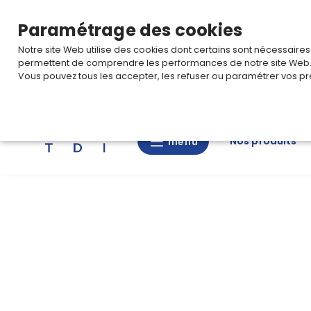
TARIF PRO
Pour accéder à votre tarification,
connectez-
Paramétrage des cookies
Notre site Web utilise des cookies dont certains sont nécessaire
permettent de comprendre les performances de notre site Web
Vous pouvez tous les accepter, les refuser ou paramétrer vos pr
Rechercher
Nos produits
menu
menu
Nos
produits