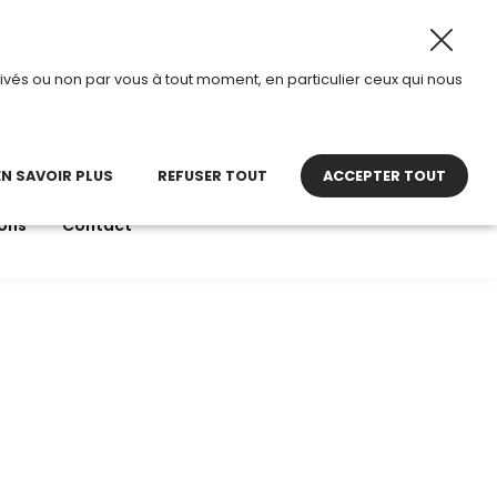
26, TDI passe en mode été.
•
Horaires d’ouverture : 8h30 
ivés ou non par vous à tout moment, en particulier ceux qui nous
22 27 30 27
contact@tdi.fr
pel non surtaxé
EN SAVOIR PLUS
REFUSER TOUT
ACCEPTER TOUT
ons
Contact