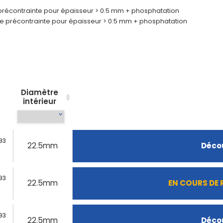
e précontrainte pour épaisseur > 0.5 mm + phosphatation
 de précontrainte pour épaisseur > 0.5 mm + phosphatation
Diamètre
intérieur
93
22.5mm
Décou
93
22.5mm
EN COURS DE
93
22.5mm
Décou