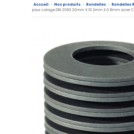
Accueil
›
Nos produits
›
Rondelles
›
Rondelles R
CAD/3D
pour calage DIN 2093 20mm X 10.2mm X 0.8mm acier 
Nos
marques
Fiches
techniques
Catalogue
Documentations
Mon
compte
Mon
panier
Contact