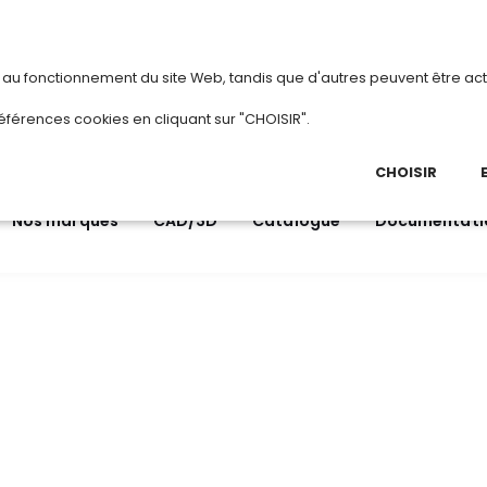
vous
ou
créez votre compte
Du 3 au 28 août 20
s au fonctionnement du site Web, tandis que d'autres peuvent être act
.
éférences cookies en cliquant sur "CHOISIR".
03 
Ap
CHOISIR
Nos marques
CAD/3D
Catalogue
Documentati