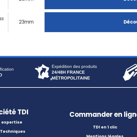
93
23mm
Décou
Expédition des produits
fication
24/48H FRANCE
O
MÉTROPOLITAINE
ciété TDI
Commander en lign
 expertise
TDI en 1 clic
 Techniques
Mentions légales