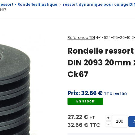
essort - Rondelles Elastique
›
ressort dynamique pour calage DI
Ck67
Référence TDI
4-1-624-115-20-10.2
Rondelle ressor
DIN 2093 20mm 
Ck67
Prix:
32.66 €
TTC les 100
En stock
27.22 €
HT
+
32.66 €
TTC
-