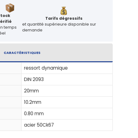
Stock
Tarifs dégressifs
érifié
et quantité supérieure disponible sur
en temps
demande
éel
CARACTÉRISTIQUES
ressort dynamique
DIN 2093
20mm
10.2mm
0.80 mm
acier 50Ck67