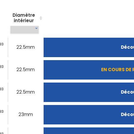
Diamètre
intérieur
93
22.5mm
Décou
93
22.5mm
EN COURS DE
93
22.5mm
Décou
93
23mm
Décou
93