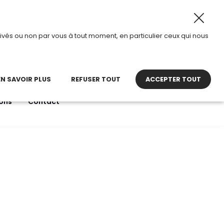
2026, TDI passe en mode été.
•
Horaires d’ouverture : 8h
ivés ou non par vous à tout moment, en particulier ceux qui nous
22 27 30 27
contact@tdi.fr
pel non surtaxé
EN SAVOIR PLUS
REFUSER TOUT
ACCEPTER TOUT
ons
Contact