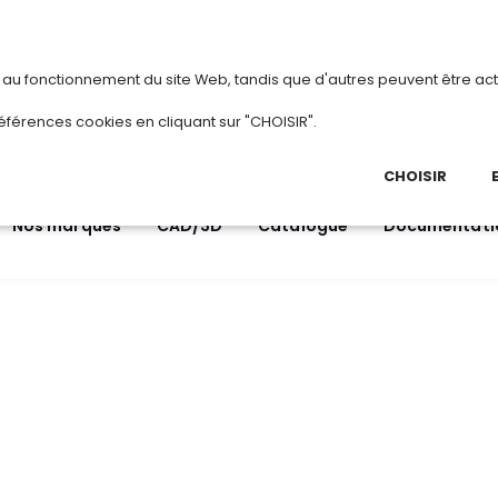
vous
ou
créez votre compte
Du 3 au 28 août 
s au fonctionnement du site Web, tandis que d'autres peuvent être act
.
éférences cookies en cliquant sur "CHOISIR".
03 
Ap
CHOISIR
Nos marques
CAD/3D
Catalogue
Documentati