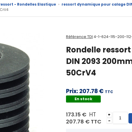
essort - Rondelles Elastique
›
ressort dynamique pour calage DI
0CrV4
Référence TDI
4-1-624-115-200-112
Rondelle ressor
DIN 2093 200mm
50CrV4
Prix:
207.78 €
TTC
En stock
HT
173.15 €
+
207.78 €
TTC
-