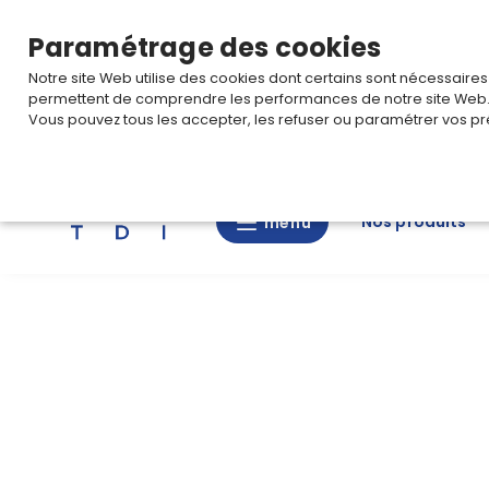
TARIF PRO
Pour accéder à votre tarification,
connectez-
Paramétrage des cookies
Notre site Web utilise des cookies dont certains sont nécessaire
permettent de comprendre les performances de notre site Web
Vous pouvez tous les accepter, les refuser ou paramétrer vos pr
Rechercher
Nos produits
menu
menu
Nos
produits