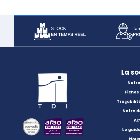
STOCK
Tari
EN TEMPS RÉEL
PR
La so
Notre
Fiches
Traçabilit
Notre 
Ac
Le guid
Nous