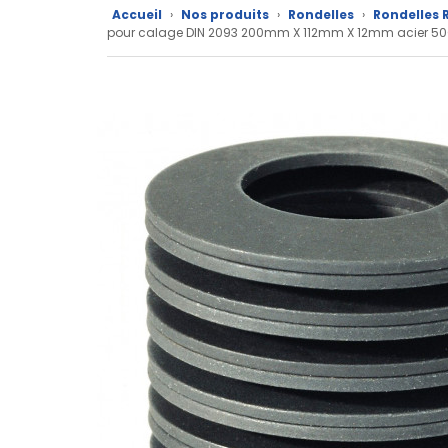
CAD/3D
Accueil
›
Nos produits
›
Rondelles
›
Rondelles R
pour calage DIN 2093 200mm X 112mm X 12mm acier 5
Nos
marques
Fiches
techniques
Catalogue
Documentations
Mon
compte
Mon
panier
Contact