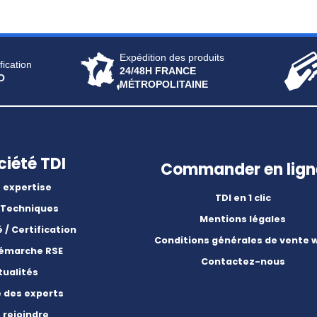
Expédition des produits
fication
24/48H FRANCE
O
MÉTROPOLITAINE
ciété TDI
Commander en lign
 expertise
TDI en 1 clic
 Techniques
Mentions légales
é / Certification
Conditions générales de vente 
démarche RSE
Contactez-nous
tualités
e des experts
 rejoindre