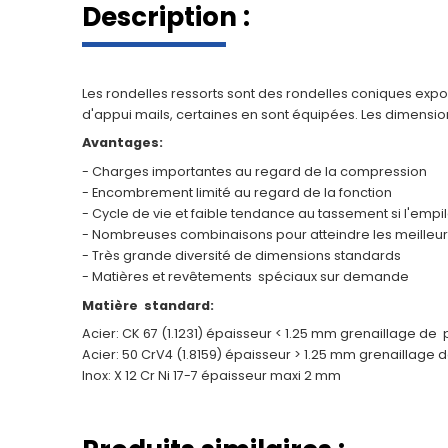
Description :
Les rondelles ressorts sont des rondelles coniques expo
d'appui mails, certaines en sont équipées. Les dimension
Avantages:
- Charges importantes au regard de la compression
- Encombrement limité au regard de la fonction
- Cycle de vie et faible tendance au tassement si l'empi
- Nombreuses combinaisons pour atteindre les meilleur
- Très grande diversité de dimensions standards
- Matières et revêtements spéciaux sur demande
Matière standard:
Acier: CK 67 (1.1231) épaisseur < 1.25 mm grenaillage d
Acier: 50 CrV4 (1.8159) épaisseur > 1.25 mm grenaillage
Inox: X 12 Cr Ni 17-7 épaisseur maxi 2 mm