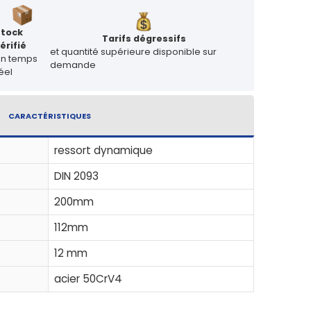
Stock
Tarifs dégressifs
érifié
et quantité supérieure disponible sur
en temps
demande
éel
CARACTÉRISTIQUES
ressort dynamique
DIN 2093
200mm
112mm
12 mm
acier 50CrV4