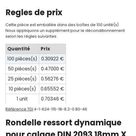
Documentations
Regles de prix
Mon
compte
Cette pièce est emballée dans des boîtes de 100 unité(s)
Nous appliquons un supplément pour le déconditionnement
selon les règles suivantes
Mon
panier
Quantité
Prix
100 pièces(s)
0.30922 €
Contact
50 pièces(s)
0.47000 €
25 pièces(s)
0.56276 €
10 pièces(s)
0.65552 €
1 unit
0.70346 €
Référence TDI
4-1-624-115-18-8.2-0.80-46
Rondelle ressort dynamique
pour calage DIN 2093 18mm X