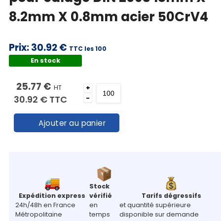
8.2mm X 0.8mm acier 50CrV4
Prix:
30.92 €
TTC les 100
En stock
25.77 €
HT
+
30.92 €
TTC
-
Ajouter au panier
Stock
Expédition express
vérifié
Tarifs dégressifs
24h/48h en France
en
et quantité supérieure
Métropolitaine
temps
disponible sur demande