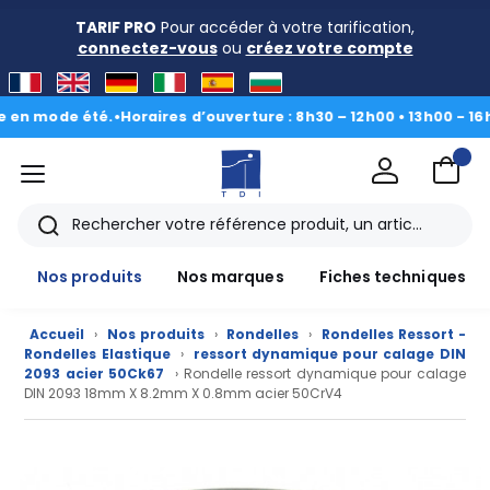
TARIF PRO
Pour accéder à votre tarification,
connectez-vous
ou
créez votre compte
de été.
•
Horaires d’ouverture : 8h30 – 12h00 • 13h00 - 16h30
|
Du 3
menu
TDI
Rechercher
Nos produits
Nos marques
Fiches techniques
Accueil
›
Nos produits
›
Rondelles
›
Rondelles Ressort -
Rondelles Elastique
›
ressort dynamique pour calage DIN
2093 acier 50Ck67
› Rondelle ressort dynamique pour calage
DIN 2093 18mm X 8.2mm X 0.8mm acier 50CrV4