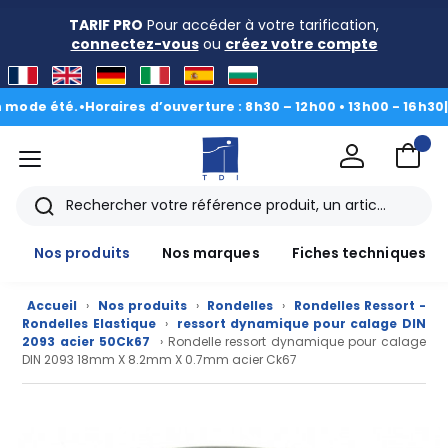
TARIF PRO
Pour accéder à votre tarification,
connectez-vous
ou
créez votre compte
été.
•
Horaires d’ouverture : 8h30 – 12h00 • 13h00 - 16h30
|
Du 3 au
menu
TDI
Rechercher
Nos produits
Nos marques
Fiches techniques
Accueil
›
Nos produits
›
Rondelles
›
Rondelles Ressort -
Rondelles Elastique
›
ressort dynamique pour calage DIN
2093 acier 50Ck67
› Rondelle ressort dynamique pour calage
DIN 2093 18mm X 8.2mm X 0.7mm acier Ck67