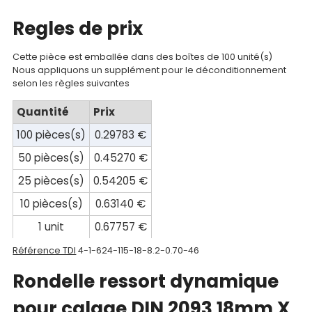
Documentations
Regles de prix
Mon
compte
Cette pièce est emballée dans des boîtes de 100 unité(s)
Nous appliquons un supplément pour le déconditionnement
selon les règles suivantes
Mon
panier
Quantité
Prix
100 pièces(s)
0.29783 €
Contact
50 pièces(s)
0.45270 €
25 pièces(s)
0.54205 €
10 pièces(s)
0.63140 €
1 unit
0.67757 €
Référence TDI
4-1-624-115-18-8.2-0.70-46
Rondelle ressort dynamique
pour calage DIN 2093 18mm X