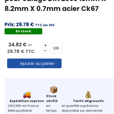
8.2mm X 0.7mm acier Ck67
Prix:
29.78 €
TTC les 100
En stock
24.82 €
HT
+
29.78 €
TTC
-
Ajouter au panier
Stock
Expédition express
vérifié
Tarifs dégressifs
24h/48h en France
en
et quantité supérieure
Métropolitaine
temps
disponible sur demande