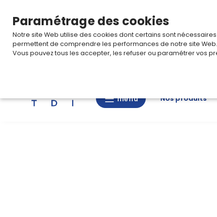
TARIF PRO
Pour accéder à votre tarification,
connectez-
Paramétrage des cookies
Notre site Web utilise des cookies dont certains sont nécessaire
permettent de comprendre les performances de notre site Web
Vous pouvez tous les accepter, les refuser ou paramétrer vos pr
Rechercher
Nos produits
menu
menu
Nos
produits
CAD/3D