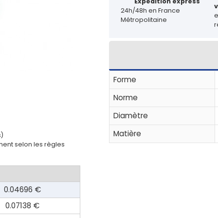
Expédition express
v
24h/48h en France
Métropolitaine
r
Forme
Norme
Diamètre
Matière
s)
ent selon les règles
0.04696 €
0.07138 €