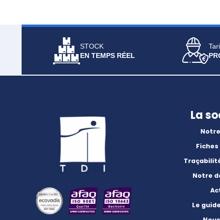
STOCK
Tari
EN TEMPS RÉEL
PR
La so
Notre
Fiches
Traçabilit
Notre 
Ac
Le guid
Nous