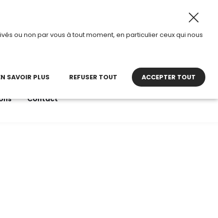
 2026, TDI passe en mode été.
•
Horaires d’ouverture : 8
ivés ou non par vous à tout moment, en particulier ceux qui nous
22 27 30 27
contact@tdi.fr
pel non surtaxé
EN SAVOIR PLUS
REFUSER TOUT
ACCEPTER TOUT
ons
Contact