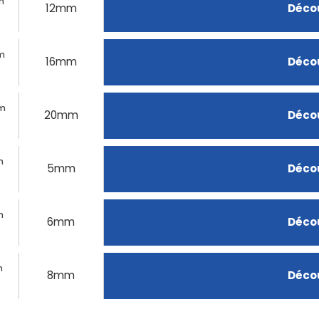
mm
12mm
Décou
mm
16mm
Décou
mm
20mm
Décou
m
5mm
Décou
m
6mm
Décou
m
8mm
Décou