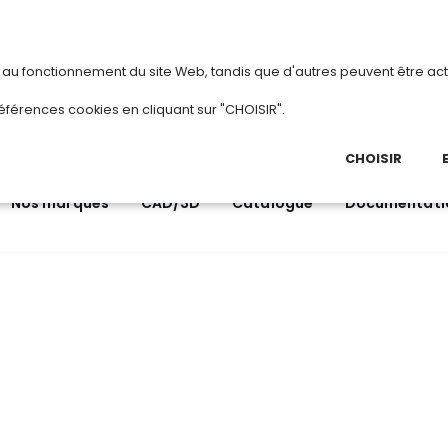
vous
ou
créez votre compte
Du 3 au 28 août
s au fonctionnement du site Web, tandis que d'autres peuvent être act
.
éférences cookies en cliquant sur "CHOISIR".
03 
Ap
CHOISIR
Nos marques
CAD/3D
Catalogue
Documentati