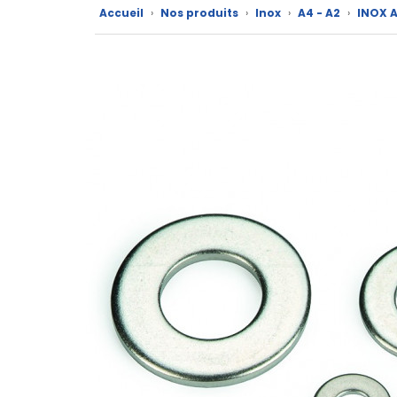
Nos
Accueil
›
Nos produits
›
Inox
›
A4 - A2
›
INOX 
marques
Fiches
techniques
Catalogue
Documentations
Mon
compte
Mon
panier
Contact