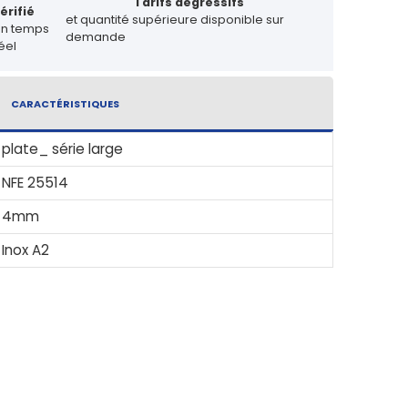
Tarifs dégressifs
érifié
et quantité supérieure disponible sur
en temps
demande
éel
CARACTÉRISTIQUES
plate_ série large
NFE 25514
4mm
Inox A2