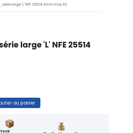
_ série large 'L' NFE 25514 4mm inox A2
érie large 'L' NFE 25514
outer au panier
Stock