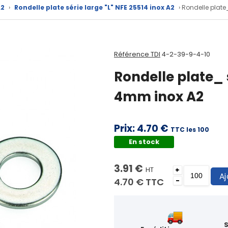
A2
›
Rondelle plate série large "L" NFE 25514 inox A2
› Rondelle plate
Référence TDI
4-2-39-9-4-10
Rondelle plate_ s
4mm inox A2
Prix:
4.70 €
TTC les 100
En stock
3.91 €
HT
+
Aj
4.70 €
TTC
-