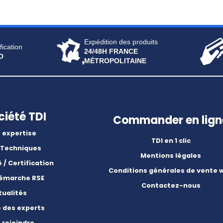
Expédition des produits
fication
24/48H FRANCE
O
MÉTROPOLITAINE
ciété TDI
Commander en lign
 expertise
TDI en 1 clic
 Techniques
Mentions légales
é / Certification
Conditions générales de vente 
démarche RSE
Contactez-nous
tualités
e des experts
 rejoindre