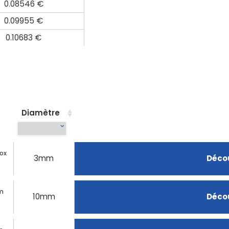
0.08546 €
0.09955 €
0.10683 €
Diamètre
nox
3mm
Décou
mm
10mm
Décou