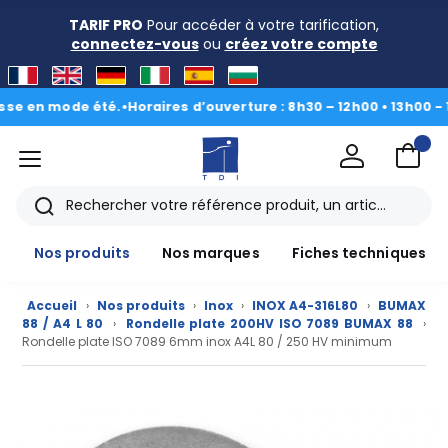
TARIF PRO
Pour accéder à votre tarification,
connectez-vous
ou
créez votre compte
n mode été.
•
Horaires d’ouverture : 8h30 – 12h00 • 13h00 - 16h30
menu
TDI
Rechercher
Nos produits
Nos marques
Fiches techniques
Accueil
›
Nos produits
›
Inox
›
INOX A4-316L80
›
BUMAX
88 / A4 L 80
›
Rondelle plate 200HV ISO 7089 BUMAX 88
›
Rondelle plate ISO 7089 6mm inox A4L 80 / 250 HV minimum