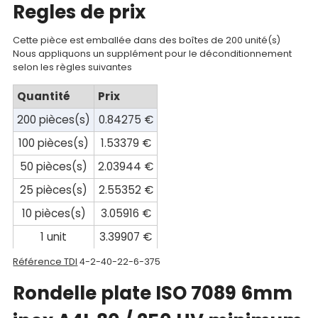
Regles de prix
compte
Mon
Cette pièce est emballée dans des boîtes de 200 unité(s)
Nous appliquons un supplément pour le déconditionnement
panier
selon les règles suivantes
Contact
Quantité
Prix
200 pièces(s)
0.84275 €
100 pièces(s)
1.53379 €
50 pièces(s)
2.03944 €
25 pièces(s)
2.55352 €
10 pièces(s)
3.05916 €
1 unit
3.39907 €
Référence TDI
4-2-40-22-6-375
Rondelle plate ISO 7089 6mm