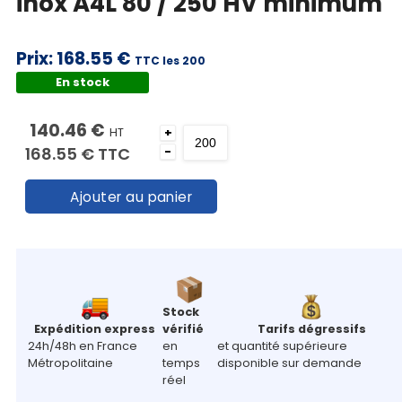
inox A4L 80 / 250 HV minimum
Prix:
168.55 €
TTC les 200
En stock
140.46 €
HT
+
168.55 €
TTC
-
Ajouter au panier
Stock
Expédition express
vérifié
Tarifs dégressifs
24h/48h en France
en
et quantité supérieure
Métropolitaine
temps
disponible sur demande
réel