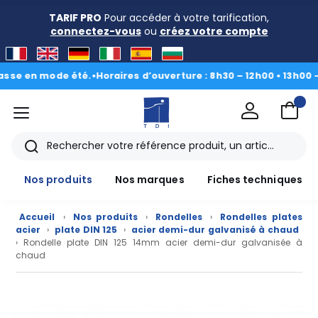
TARIF PRO
Pour accéder à votre tarification,
connectez-vous
ou
créez votre compte
 en mode été.
•
Horaires d’ouverture : 8h30 – 12h00 • 13h00 - 16h3
menu
TDI
Rechercher
Nos produits
Nos marques
Fiches techniques
Accueil
›
Nos produits
›
Rondelles
›
Rondelles plates
acier
›
plate DIN 125
›
acier demi-dur galvanisé à chaud
› Rondelle plate DIN 125 14mm acier demi-dur galvanisée à
chaud