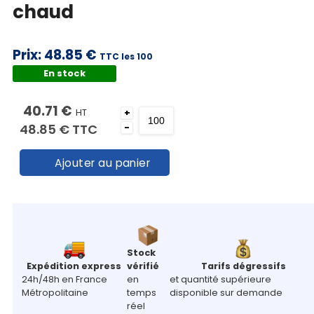
chaud
Prix:
48.85 €
TTC les 100
En stock
40.71 €
HT
+
48.85 €
TTC
-
Ajouter au panier
Stock
Expédition express
vérifié
Tarifs dégressifs
24h/48h en France
en
et quantité supérieure
Métropolitaine
temps
disponible sur demande
réel