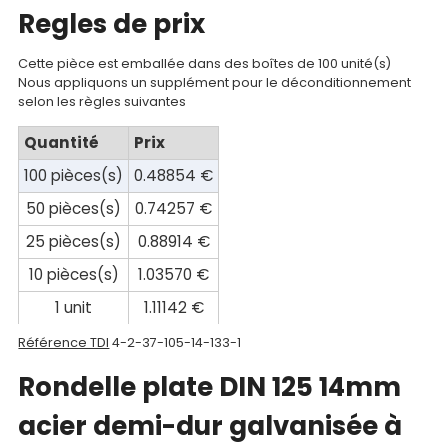
Regles de prix
compte
Mon
Cette pièce est emballée dans des boîtes de 100 unité(s)
Nous appliquons un supplément pour le déconditionnement
panier
selon les règles suivantes
Contact
Quantité
Prix
100 pièces(s)
0.48854 €
50 pièces(s)
0.74257 €
25 pièces(s)
0.88914 €
10 pièces(s)
1.03570 €
1 unit
1.11142 €
Référence TDI
4-2-37-105-14-133-1
Rondelle plate DIN 125 14mm
acier demi-dur galvanisée à