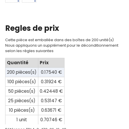
compte
Mon
panier
Regles de prix
Contact
Cette pièce est emballée dans des boîtes de 200 unité(s)
Nous appliquons un supplément pour le déconditionnement
selon les règles suivantes
Quantité
Prix
200 pièces(s)
0.17540 €
100 pièces(s)
0.31924 €
50 pièces(s)
0.42448 €
25 pièces(s)
0.53147 €
10 pièces(s)
0.63671 €
1 unit
0.70746 €