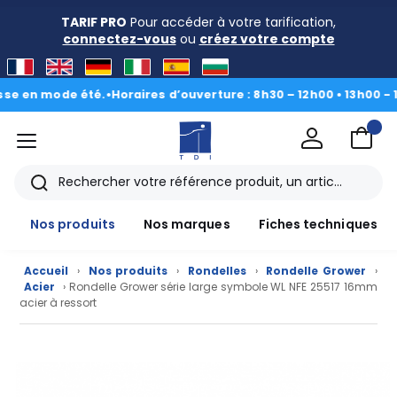
TARIF PRO
Pour accéder à votre tarification,
connectez-vous
ou
créez votre compte
n mode été.
•
Horaires d’ouverture : 8h30 – 12h00 • 13h00 - 16h30
|
menu
TDI
Rechercher
Nos produits
Nos marques
Fiches techniques
Accueil
›
Nos produits
›
Rondelles
›
Rondelle Grower
›
Acier
› Rondelle Grower série large symbole WL NFE 25517 16mm
acier à ressort