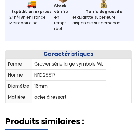
Stock
Expédition express
vérifié
Tarifs dégressifs
24h/48h en France
en
et quantité supérieure
Métropolitaine
temps
disponible sur demande
réel
Caractéristiques
Forme
Grower série large symbole WL
Norme
NFE 25517
Diamètre
16mm
Matière
acier à ressort
Produits similaires :