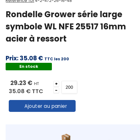
Référence TDI
4-2-472-26-16-48
Rondelle Grower série large
symbole WL NFE 25517 16mm
acier à ressort
Prix:
35.08 €
TTC les 200
En stock
29.23 €
HT
+
35.08 €
TTC
-
Ajouter au panier