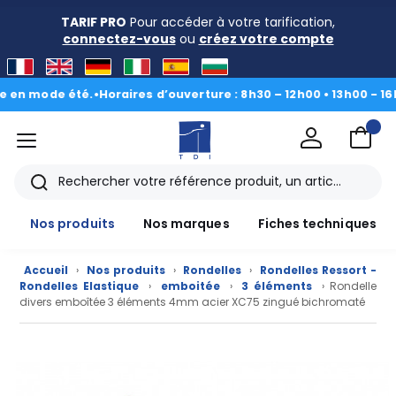
TARIF PRO
Pour accéder à votre tarification,
connectez-vous
ou
créez votre compte
mode été.
•
Horaires d’ouverture : 8h30 – 12h00 • 13h00 - 16h30
|
Du
menu
TDI
Rechercher
Nos produits
Nos marques
Fiches techniques
Accueil
›
Nos produits
›
Rondelles
›
Rondelles Ressort -
Rondelles Elastique
›
emboitée
›
3 éléments
› Rondelle
divers emboîtée 3 éléments 4mm acier XC75 zingué bichromaté