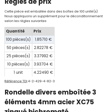
Regles de prix
Mon
compte
Cette pièce est emballée dans des boîtes de 100 unité(s)
Nous appliquons un supplément pour le déconditionnement
Mon
selon les règles suivantes
panier
Quantité
Prix
Contact
100 pièces(s)
1.85710 €
50 pièces(s)
2.82278 €
25 pièces(s)
3.37992 €
10 pièces(s)
3.93704 €
1 unit
4.22490 €
Référence TDI
4-2-429-4-82-3
Rondelle divers emboîtée 3
éléments 4mm acier XC75
zingué bichromaté