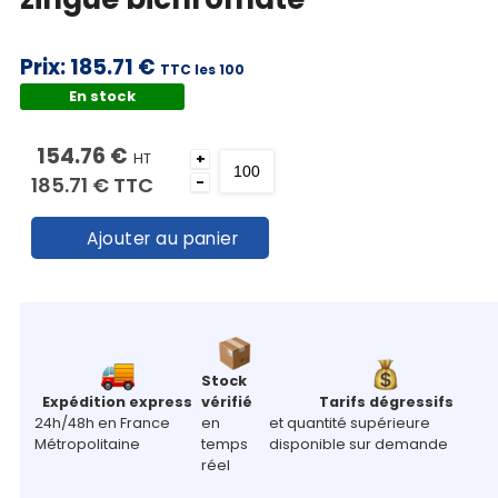
Prix:
185.71 €
TTC les 100
En stock
154.76 €
HT
+
185.71 €
TTC
-
Ajouter au panier
Stock
Expédition express
vérifié
Tarifs dégressifs
24h/48h en France
en
et quantité supérieure
Métropolitaine
temps
disponible sur demande
réel