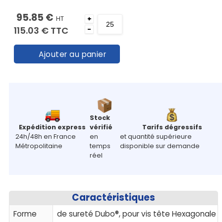
95.85 €
HT
+
115.03 €
TTC
-
Ajouter au panier
Stock
Expédition express
vérifié
Tarifs dégressifs
24h/48h en France
en
et quantité supérieure
Métropolitaine
temps
disponible sur demande
réel
Caractéristiques
Forme
de sureté Dubo®, pour vis tête Hexagonale