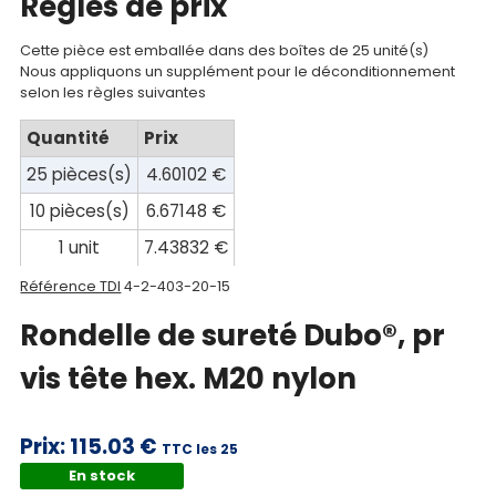
compte
Regles de prix
Mon
Cette pièce est emballée dans des boîtes de 25 unité(s)
Nous appliquons un supplément pour le déconditionnement
panier
selon les règles suivantes
Contact
Quantité
Prix
25 pièces(s)
4.60102 €
10 pièces(s)
6.67148 €
1 unit
7.43832 €
Référence TDI
4-2-403-20-15
Rondelle de sureté Dubo®, pr
vis tête hex. M20 nylon
Prix:
115.03 €
TTC les 25
En stock