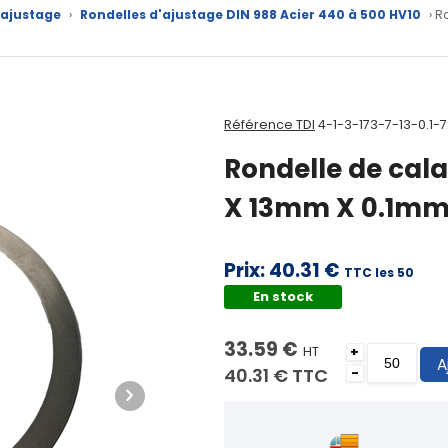
'ajustage
›
Rondelles d'ajustage DIN 988 Acier 440 à 500 HV10
› R
Référence TDI
4-1-3-173-7-13-0.1-
Rondelle de cal
X 13mm X 0.1mm
Prix:
40.31 €
TTC les 50
En stock
33.59 €
HT
+
A
40.31 €
TTC
-