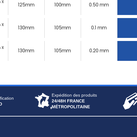
 X
125mm
100mm
0.50 mm
 X
130mm
105mm
0.1 mm
 X
130mm
105mm
0.20 mm
Expédition des produits
fication
24/48H FRANCE
O
MÉTROPOLITAINE