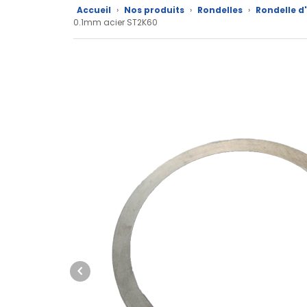
Accueil
›
Nos produits
›
Rondelles
›
Rondelle d
Nos
0.1mm acier ST2K60
marques
Fiches
techniques
Catalogue
Documentations
Mon
compte
Mon
panier
Contact