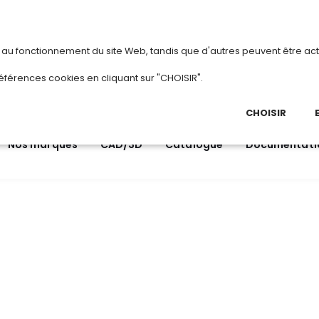
vous
ou
créez votre compte
Du 3 au 28 août 20
s au fonctionnement du site Web, tandis que d'autres peuvent être act
.
éférences cookies en cliquant sur "CHOISIR".
03 
Ap
CHOISIR
Nos marques
CAD/3D
Catalogue
Documentati