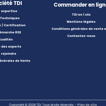
ciété TDI
Commander en lign
 expertise
TDI en 1 clic
 Techniques
Mentions légales
é / Certification
Conditions générales de vente 
démarche RSE
Contactez-nous
tualités
e des experts
 rejoindre
énérales de Vente
Copyright © 2026 TDI. Tous droits réservés. -
Plan de site