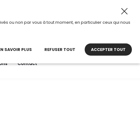
26, TDI passe en mode été.
•
Horaires d’ouverture : 8h30
ivés ou non par vous à tout moment, en particulier ceux qui nous
22 27 30 27
contact@tdi.fr
pel non surtaxé
EN SAVOIR PLUS
REFUSER TOUT
ACCEPTER TOUT
ons
Contact