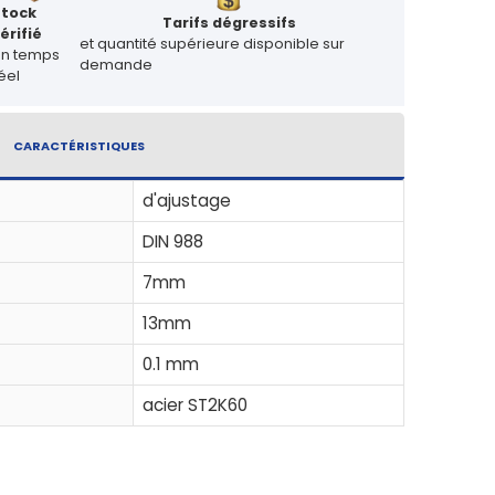
Stock
Tarifs dégressifs
érifié
et quantité supérieure disponible sur
en temps
demande
éel
CARACTÉRISTIQUES
d'ajustage
DIN 988
7mm
13mm
0.1 mm
acier ST2K60