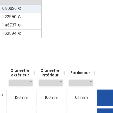
0.80626 €
1.22550 €
1.46737 €
1.62594 €
Diamètre
Diamètre
Epaisseur
extérieur
intérieur
 X
120mm
100mm
0.1 mm