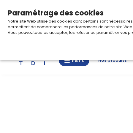
TARIF PRO
Pour accéder à votre tarification,
connectez-
Paramétrage des cookies
Notre site Web utilise des cookies dont certains sont nécessaire
permettent de comprendre les performances de notre site Web
Vous pouvez tous les accepter, les refuser ou paramétrer vos pr
Rechercher
Nos produits
menu
menu
Nos
produits
CAD/3D