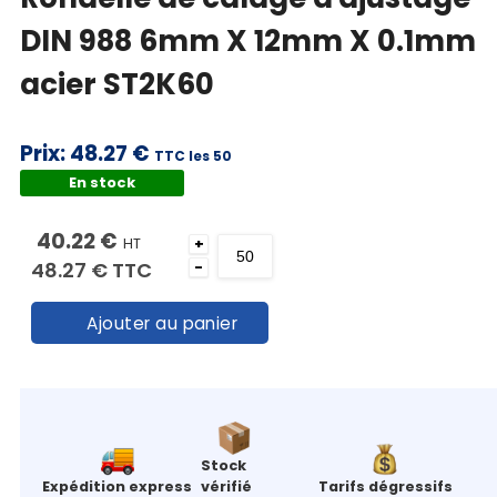
DIN 988 6mm X 12mm X 0.1mm
acier ST2K60
Prix:
48.27 €
TTC les 50
En stock
40.22 €
HT
+
48.27 €
TTC
-
Ajouter au panier
Stock
Expédition express
vérifié
Tarifs dégressifs