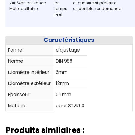
24h/48h en France
en
et quantité supérieure
Métropolitaine
temps
disponible sur demande
réel
Caractéristiques
Forme
d'ajustage
Norme
DIN 988
Diamètre intérieur
6mm
Diamètre extérieur
12mm
Epaisseur
0.1 mm
Matière
acier ST2K60
Produits similaires :