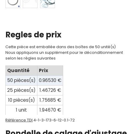
Mon
compte
Mon
panier
Regles de prix
Contact
Cette pièce est emballée dans des boîtes de 50 unité(s)
Nous appliquons un supplément pour le déconditionnement
selon les règles suivantes
Quantité
Prix
50 pièces(s)
0.96530 €
25 pièces(s)
1.46726 €
10 pièces(s)
1.75685 €
1 unit
1.94670 €
Référence TDI
4-1-3-173-6-12-0.1-72
Rondelle de calage d'ajustage