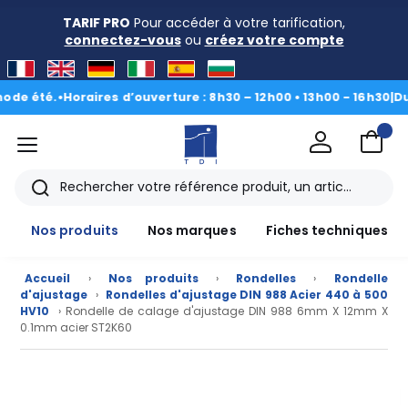
TARIF PRO
Pour accéder à votre tarification,
connectez-vous
ou
créez votre compte
été.
•
Horaires d’ouverture : 8h30 – 12h00 • 13h00 - 16h30
|
Du 3 a
menu
TDI
Rechercher
Nos produits
Nos marques
Fiches techniques
Accueil
›
Nos produits
›
Rondelles
›
Rondelle
d'ajustage
›
Rondelles d'ajustage DIN 988 Acier 440 à 500
HV10
› Rondelle de calage d'ajustage DIN 988 6mm X 12mm X
0.1mm acier ST2K60