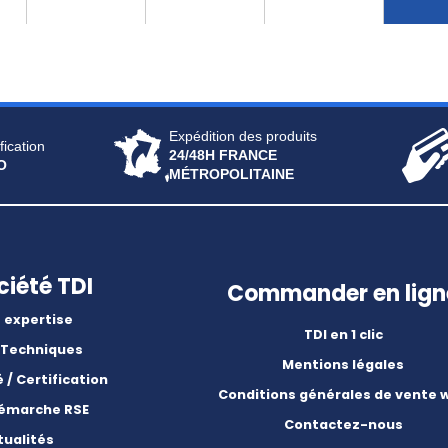
Expédition des produits
fication
24/48H FRANCE
O
MÉTROPOLITAINE
ciété TDI
Commander en lign
 expertise
TDI en 1 clic
 Techniques
Mentions légales
é / Certification
Conditions générales de vente 
démarche RSE
Contactez-nous
tualités