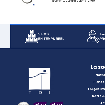
130mm X 0.2mm acier ST2K60
STOCK
Tari
EN TEMPS RÉEL
PR
La so
Notre
Fiches
Traçabilit
Notre 
Ac