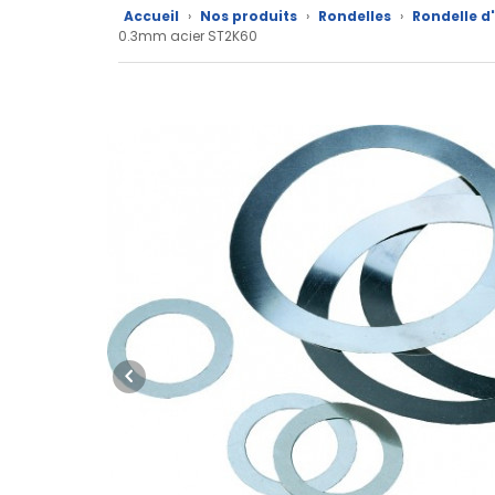
Nos
Accueil
›
Nos produits
›
Rondelles
›
Rondelle d
0.3mm acier ST2K60
marques
Fiches
techniques
Catalogue
Documentations
Mon
compte
Mon
panier
Contact