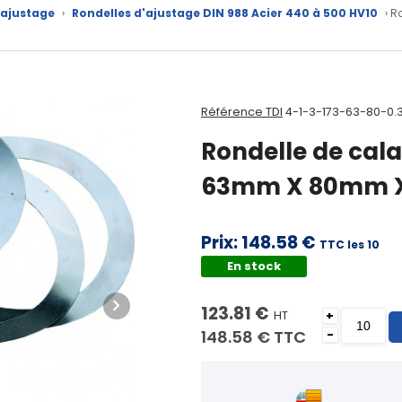
'ajustage
›
Rondelles d'ajustage DIN 988 Acier 440 à 500 HV10
› R
Référence TDI
4-1-3-173-63-80-0.
Rondelle de cala
63mm X 80mm X
Prix:
148.58 €
TTC les 10
En stock
123.81 €
HT
+
148.58 €
TTC
-