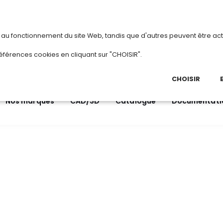
vous
ou
créez votre compte
Du 3 au 28 aoû
s au fonctionnement du site Web, tandis que d'autres peuvent être act
.
éférences cookies en cliquant sur "CHOISIR".
03 
Ap
CHOISIR
Nos marques
CAD/3D
Catalogue
Documentati