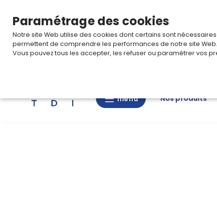
TARIF PRO
Pour accéder à votre tarification,
connectez-
Paramétrage des cookies
Notre site Web utilise des cookies dont certains sont nécessaire
permettent de comprendre les performances de notre site Web
Vous pouvez tous les accepter, les refuser ou paramétrer vos pr
Rechercher
Nos produits
menu
menu
Nos
produits
CAD/3D