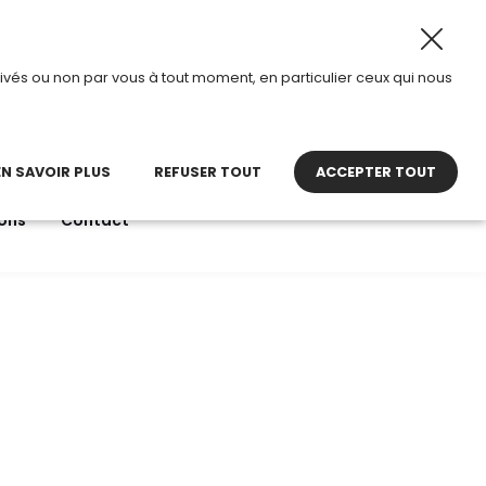
t 2026, TDI passe en mode été.
•
Horaires d’ouverture : 
ivés ou non par vous à tout moment, en particulier ceux qui nous
22 27 30 27
contact@tdi.fr
pel non surtaxé
EN SAVOIR PLUS
REFUSER TOUT
ACCEPTER TOUT
ons
Contact