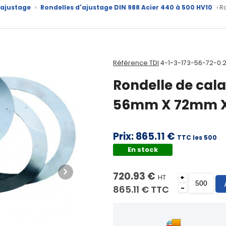
'ajustage
›
Rondelles d'ajustage DIN 988 Acier 440 à 500 HV10
› R
Référence TDI
4-1-3-173-56-72-0.
Rondelle de cala
56mm X 72mm X
Prix:
865.11 €
TTC les 500
En stock
720.93 €
HT
+
865.11 €
TTC
-