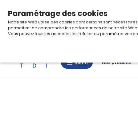
TARIF PRO
Pour accéder à votre tarification,
connectez-
Paramétrage des cookies
Notre site Web utilise des cookies dont certains sont nécessaire
permettent de comprendre les performances de notre site Web
Vous pouvez tous les accepter, les refuser ou paramétrer vos pr
Rechercher
Nos produits
menu
menu
Nos
produits
CAD/3D