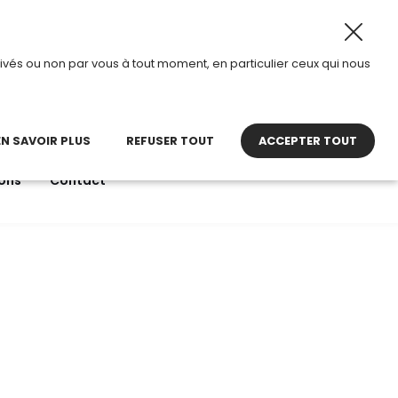
2026, TDI passe en mode été.
•
Horaires d’ouverture : 8h
ivés ou non par vous à tout moment, en particulier ceux qui nous
22 27 30 27
contact@tdi.fr
pel non surtaxé
EN SAVOIR PLUS
REFUSER TOUT
ACCEPTER TOUT
ons
Contact