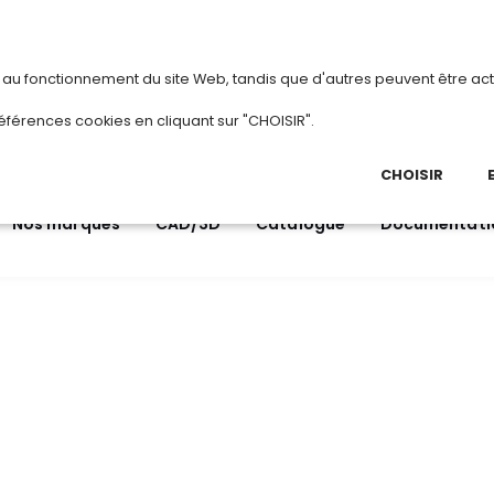
vous
ou
créez votre compte
Du 3 au 28 août 
s au fonctionnement du site Web, tandis que d'autres peuvent être act
.
éférences cookies en cliquant sur "CHOISIR".
03 
Ap
CHOISIR
Nos marques
CAD/3D
Catalogue
Documentati