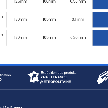
125mm
100mm
0.50 mm
 X
130mm
105mm
0.1 mm
 X
130mm
105mm
0.20 mm
Expédition des produits
fication
24/48H FRANCE
O
MÉTROPOLITAINE