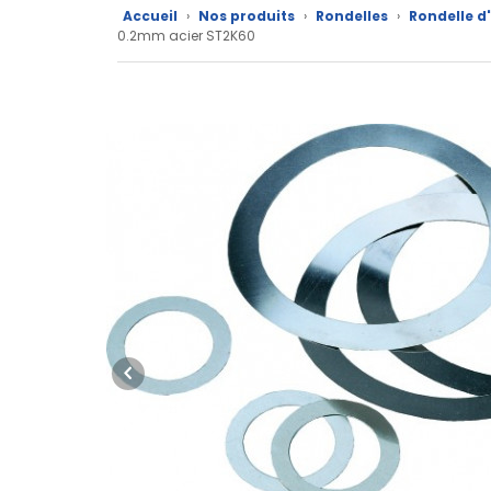
Accueil
›
Nos produits
›
Rondelles
›
Rondelle d
Nos
0.2mm acier ST2K60
marques
Fiches
techniques
Catalogue
Documentations
Mon
compte
Mon
panier
Contact