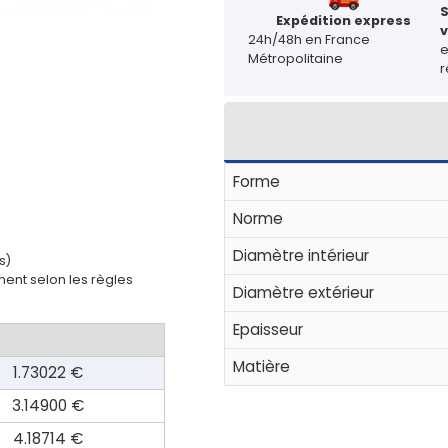
Expédition express
v
24h/48h en France
Métropolitaine
r
Forme
Norme
Diamètre intérieur
s)
ent selon les règles
Diamètre extérieur
Epaisseur
Matière
1.73022 €
3.14900 €
4.18714 €