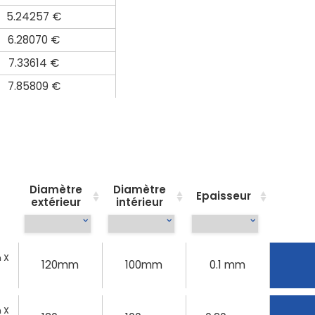
5.24257 €
6.28070 €
7.33614 €
7.85809 €
Diamètre
Diamètre
Epaisseur
extérieur
intérieur
 X
120mm
100mm
0.1 mm
 X