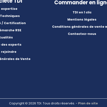
ciété TDI
Commander en lign
 expertise
TDI en 1 clic
 Techniques
Mentions légales
é / Certification
Conditions générales de vente 
démarche RSE
Contactez-nous
tualités
e des experts
 rejoindre
énérales de Vente
Copyright © 2026 TDI. Tous droits réservés. -
Plan de site