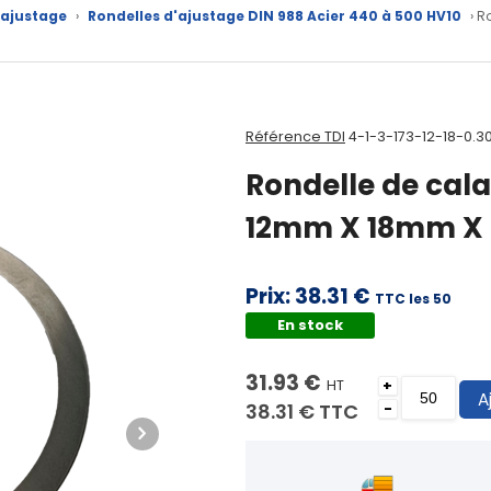
'ajustage
›
Rondelles d'ajustage DIN 988 Acier 440 à 500 HV10
› R
Référence TDI
4-1-3-173-12-18-0.3
Rondelle de cala
12mm X 18mm X 
Prix:
38.31 €
TTC les 50
En stock
31.93 €
HT
+
A
38.31 €
TTC
-