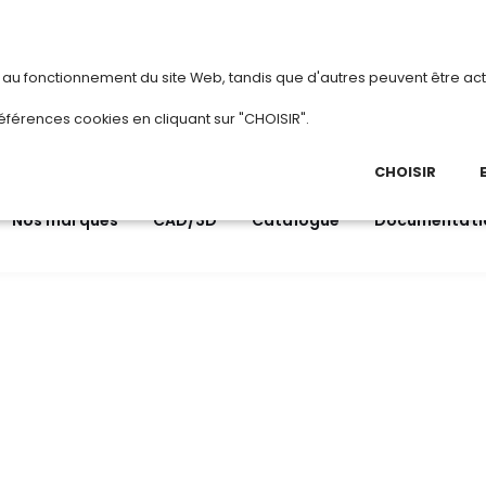
vous
ou
créez votre compte
Du 3 au 28 août 2026, TDI passe en mode été.
•
H
s au fonctionnement du site Web, tandis que d'autres peuvent être act
.
éférences cookies en cliquant sur "CHOISIR".
03 
Ap
CHOISIR
Nos marques
CAD/3D
Catalogue
Documentati