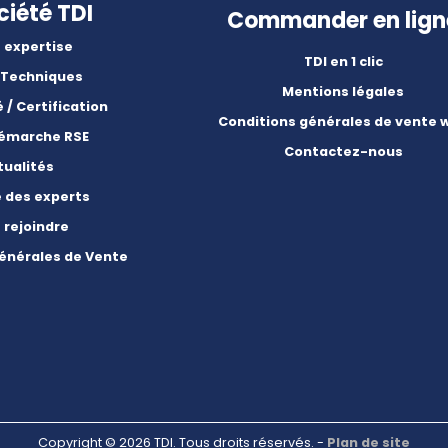
ciété TDI
Commander en lign
 expertise
TDI en 1 clic
 Techniques
Mentions légales
é / Certification
Conditions générales de vente 
démarche RSE
Contactez-nous
tualités
e des experts
 rejoindre
énérales de Vente
Copyright © 2026 TDI. Tous droits réservés. -
Plan de site