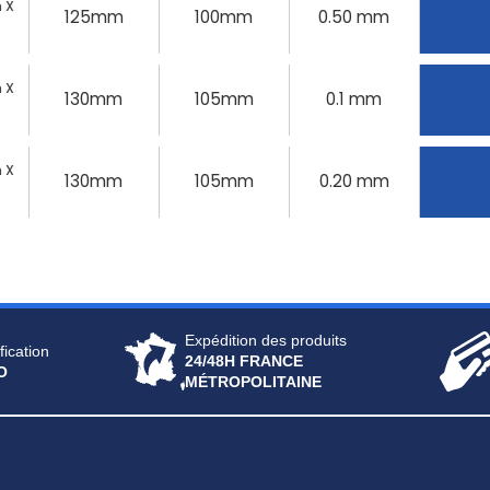
 X
125mm
100mm
0.50 mm
 X
130mm
105mm
0.1 mm
 X
130mm
105mm
0.20 mm
Expédition des produits
fication
24/48H FRANCE
O
MÉTROPOLITAINE