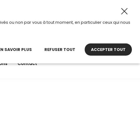
oraires d’ouverture : 8h30 – 12h00 • 13h00 - 16h30
|
Du 3
ivés ou non par vous à tout moment, en particulier ceux qui nous
22 27 30 27
contact@tdi.fr
pel non surtaxé
EN SAVOIR PLUS
REFUSER TOUT
ACCEPTER TOUT
ons
Contact