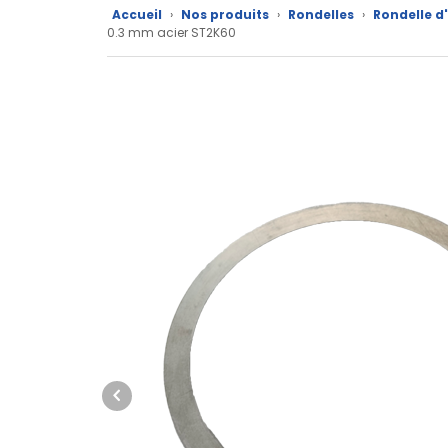
Accueil
›
Nos produits
›
Rondelles
›
Rondelle d
Nos
0.3 mm acier ST2K60
marques
Fiches
techniques
Catalogue
Documentations
Mon
compte
Mon
panier
Contact