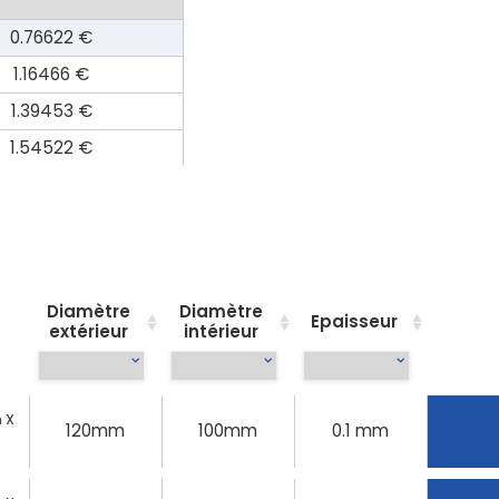
0.76622 €
1.16466 €
1.39453 €
1.54522 €
Diamètre
Diamètre
Epaisseur
extérieur
intérieur
 X
120mm
100mm
0.1 mm