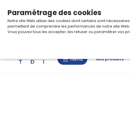
TARIF PRO
Pour accéder à votre tarification,
connectez-
Paramétrage des cookies
Notre site Web utilise des cookies dont certains sont nécessaire
permettent de comprendre les performances de notre site Web
Vous pouvez tous les accepter, les refuser ou paramétrer vos pr
Rechercher
Nos produits
menu
menu
Nos
produits
CAD/3D