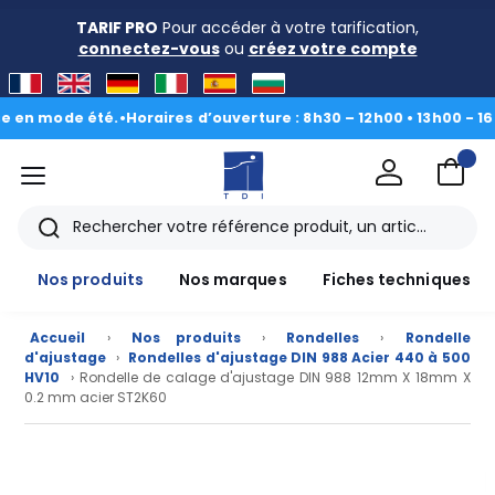
TARIF PRO
Pour accéder à votre tarification,
connectez-vous
ou
créez votre compte
 mode été.
•
Horaires d’ouverture : 8h30 – 12h00 • 13h00 - 16h30
|
D
menu
TDI
Rechercher
Nos produits
Nos marques
Fiches techniques
Accueil
›
Nos produits
›
Rondelles
›
Rondelle
d'ajustage
›
Rondelles d'ajustage DIN 988 Acier 440 à 500
HV10
› Rondelle de calage d'ajustage DIN 988 12mm X 18mm X
0.2 mm acier ST2K60