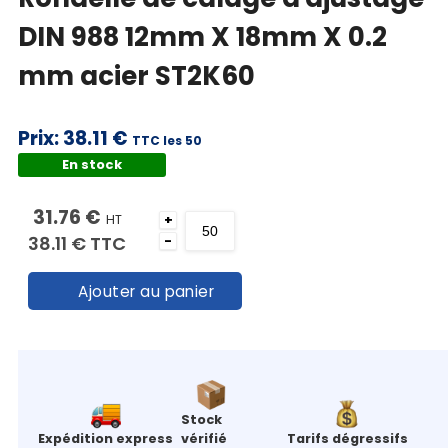
DIN 988 12mm X 18mm X 0.2
mm acier ST2K60
Prix:
38.11 €
TTC les 50
En stock
31.76 €
HT
+
38.11 €
TTC
-
Ajouter au panier
Stock
Expédition express
vérifié
Tarifs dégressifs