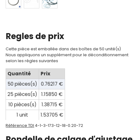
Mon
compte
Mon
panier
Regles de prix
Contact
Cette pièce est emballée dans des boîtes de 50 unité(s)
Nous appliquons un supplément pour le déconditionnement
selon les règles suivantes
Quantité
Prix
50 pièces(s)
0.76217 €
25 pièces(s)
1.15850 €
10 pièces(s)
1.38715 €
1 unit
1.53705 €
Référence TDI
4-1-3-173-12-18-0.20-72
Rondelle de calage d'ajustage