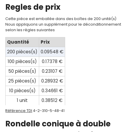
Regles de prix
compte
Mon
Cette pièce est emballée dans des boîtes de 200 unité(s)
Nous appliquons un supplément pour le déconditionnement
panier
selon les règles suivantes
Contact
Quantité
Prix
200 pièces(s)
0.09548 €
100 pièces(s)
0.17378 €
50 pièces(s)
0.23107 €
25 pièces(s)
0.28932 €
10 pièces(s)
0.34661 €
1 unit
0.38512 €
Référence TDI
4-2-310-5-48-41
Rondelle conique à double