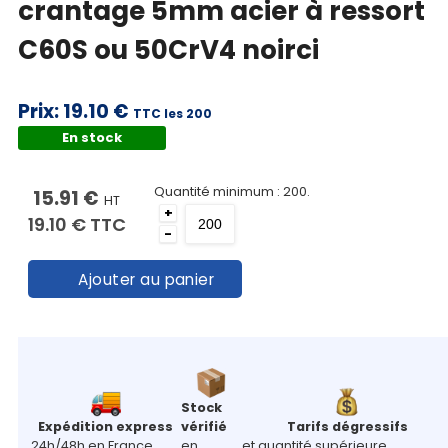
crantage 5mm acier à ressort
C60S ou 50CrV4 noirci
Prix:
19.10 €
TTC les 200
En stock
Quantité minimum : 200.
15.91 €
HT
+
19.10 €
TTC
-
Ajouter au panier
Stock
Expédition express
vérifié
Tarifs dégressifs
24h/48h en France
en
et quantité supérieure