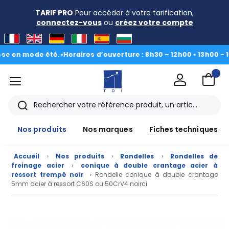
TARIF PRO
Pour accéder à votre tarification,
connectez-vous
ou
créez votre compte
n mode été.
•
Horaires d’ouverture : 8h30 – 12h00 • 13h00 - 16h30
|
menu
TDI
Rechercher
Nos produits
Nos marques
Fiches techniques
Accueil
›
Nos produits
›
Rondelles
›
Rondelles de
freinage acier
›
conique à double crantage acier à
ressort trempé noir
› Rondelle conique à double crantage
5mm acier à ressort C60S ou 50CrV4 noirci