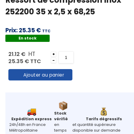
Ressort de compression inox
Mon
252200 35 x 2,5 x 68,25
panier
Contact
Prix:
25.35 €
TTC
En stock
HT
21.12 €
+
25.35 €
TTC
-
Ajouter au panier
Stock
Expédition express
vérifié
Tarifs dégressifs
24h/48h en France
en
et quantité supérieure
Métropolitaine
temps
disponible sur demande