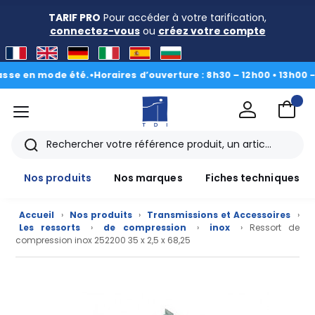
TARIF PRO
Pour accéder à votre tarification,
connectez-vous
ou
créez votre compte
 en mode été.
•
Horaires d’ouverture : 8h30 – 12h00 • 13h00 - 16h3
menu
TDI
Rechercher
Nos produits
Nos marques
Fiches techniques
Accueil
›
Nos produits
›
Transmissions et Accessoires
›
Les ressorts
›
de compression
›
inox
› Ressort de
compression inox 252200 35 x 2,5 x 68,25