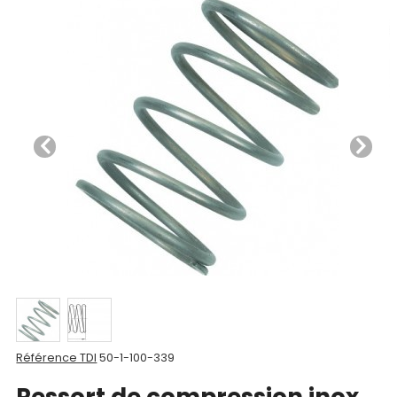
Nos
produits
CAD/3D
Nos
marques
Fiches
techniques
Catalogue
Documentations
Mon
Référence TDI
50-1-100-339
compte