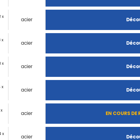
 x
acier
Décou
 x
acier
Décou
 x
acier
Décou
 x
acier
Décou
 x
acier
EN COURS DE
4 x
acier
Décou