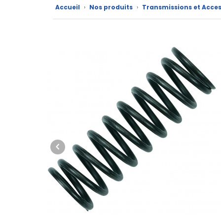
Accueil
›
Nos produits
›
Transmissions et Acces
marques
Fiches
techniques
Catalogue
Documentations
Mon
compte
Mon
panier
Contact