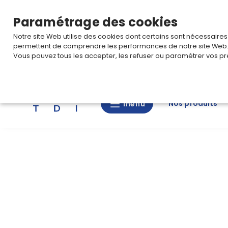
TARIF PRO
Pour accéder à votre tarification,
connectez-
Paramétrage des cookies
Notre site Web utilise des cookies dont certains sont nécessaire
permettent de comprendre les performances de notre site Web
Vous pouvez tous les accepter, les refuser ou paramétrer vos pr
Rechercher
Nos produits
menu
menu
Nos
produits
CAD/3D
Nos