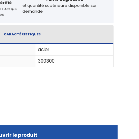
érifié
et quantité supérieure disponible sur
en temps
demande
éel
CARACTÉRISTIQUES
acier
300300
vrir le produit