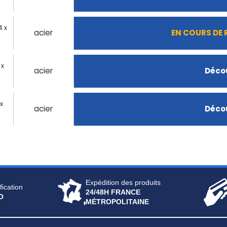
4 x
acier
EN COURS DE
 x
acier
Décou
x
acier
Décou
Expédition des produits
fication
24/48H FRANCE
O
MÉTROPOLITAINE