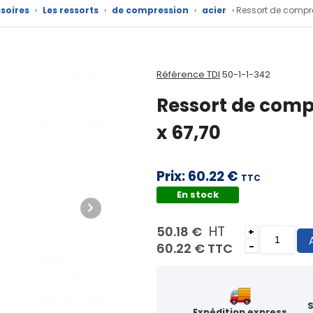
soires
›
Les ressorts
›
de compression
›
acier
› Ressort de compre
Référence TDI
50-1-1-342
Ressort de compr
x 67,70
Prix:
60.22 €
TTC
En stock
HT
50.18 €
+
60.22 €
TTC
-
Expédition express