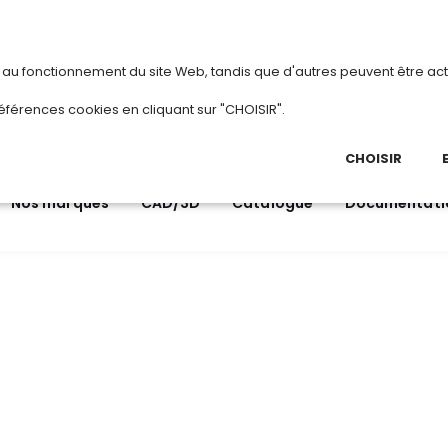
vous
ou
créez votre compte
Du 3 au 28 ao
s au fonctionnement du site Web, tandis que d'autres peuvent être act
.
éférences cookies en cliquant sur "CHOISIR".
03 
Ap
CHOISIR
Nos marques
CAD/3D
Catalogue
Documentati