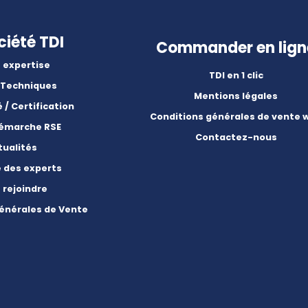
ciété TDI
Commander en lign
 expertise
TDI en 1 clic
 Techniques
Mentions légales
é / Certification
Conditions générales de vente 
démarche RSE
Contactez-nous
tualités
e des experts
 rejoindre
énérales de Vente