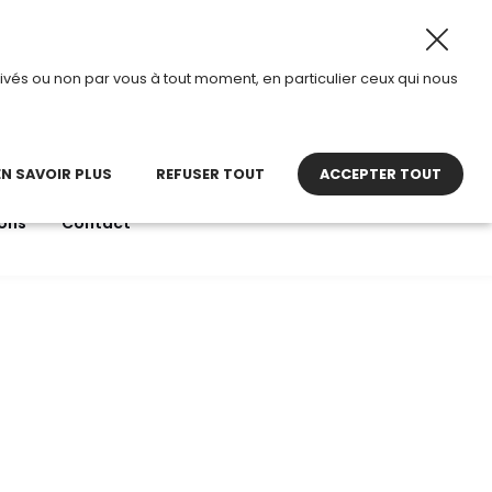
ût 2026, TDI passe en mode été.
•
Horaires d’ouverture :
ivés ou non par vous à tout moment, en particulier ceux qui nous
22 27 30 27
contact@tdi.fr
pel non surtaxé
EN SAVOIR PLUS
REFUSER TOUT
ACCEPTER TOUT
ons
Contact